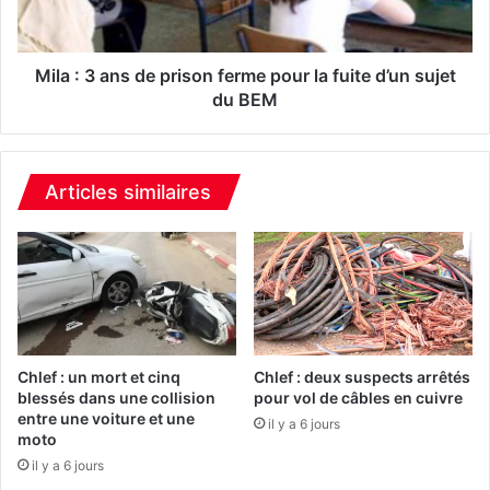
s
a
e
n
n
s
l
d
Mila : 3 ans de prison ferme pour la fuite d’un sujet
e
e
du BEM
v
p
é
r
e
i
s
s
Articles similaires
,
o
p
n
r
f
i
e
n
r
c
m
i
e
p
p
Chlef : un mort et cinq
Chlef : deux suspects arrêtés
a
o
blessés dans une collision
pour vol de câbles en cuivre
l
entre une voiture et une
u
il y a 6 jours
moto
e
r
m
l
il y a 6 jours
e
a