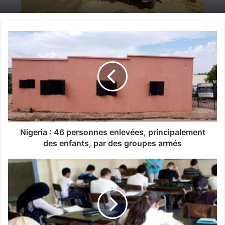
N
i
g
e
r
i
a
:
4
6
Nigeria : 46 personnes enlevées, principalement
p
des enfants, par des groupes armés
e
r
M
s
i
o
l
n
a
n
:
e
3