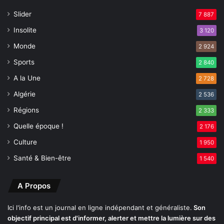
o
Slider
7 887
u
p
Insolite
3 120
e
Monde
s
2 924
a
Sports
2 840
r
A la Une
m
2 728
é
Algérie
2 536
s
Régions
2 333
Quelle époque !
2 176
Culture
1 950
Santé & Bien-être
1 540
A Propos
Ici l'info est un journal en ligne indépendant et généraliste.
Son
objectif principal est d'informer, alerter et mettre la lumière sur des