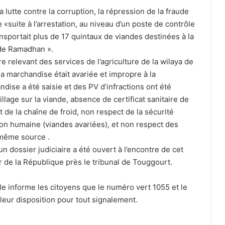
a lutte contre la corruption, la répression de la fraude
«suite à l’arrestation, au niveau d’un poste de contrôle
Alerte météo : forte vague de chaleur
ransportait plus de 17 quintaux de viandes destinées à la
dans plusieurs wilayas
 de Ramadhan ».
ire relevant des services de l’agriculture de la wilaya de
 marchandise était avariée et impropre à la
El Tarf : un gang de quartier semant la
ise a été saisie et des PV d’infractions ont été
terreur démantelé
llage sur la viande, absence de certificat sanitaire de
 de la chaîne de froid, non respect de la sécurité
ion humaine (viandes avariées), et non respect des
Oum El Bouaghi : deux morts et trois
blessés dans une collision entre une
 même source .
voiture et un camion
 dossier judiciaire a été ouvert à l’encontre de cet
r de la République près le tribunal de Touggourt.
Béjaïa : six blessés dans une collision
sur l’autoroute A20
informe les citoyens que le numéro vert 1055 et le
leur disposition pour tout signalement.
Saïda : une femme tuée et trois