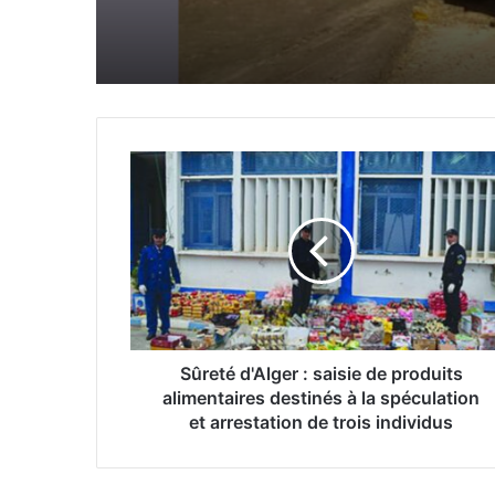
violente collision entr
d’entreprise
voiture et un camion
S
û
r
e
t
é
d
'
A
l
Sûreté d'Alger : saisie de produits
g
alimentaires destinés à la spéculation
e
et arrestation de trois individus
r
:
s