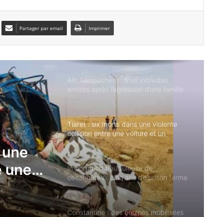
blessés dans une collision entre une
voiture et un tracteur
Partager par email
Imprimer
Aïn Témouchent : trois individus
arrêtés après l’agression d’une famille
sur la plage de Rachgoun
Tiaret : six morts dans une violente
collision entre une voiture et un
camion
Importation frauduleuse de
cacahuètes : cinq ans de prison ferme
pour un chef d’entreprise
se de
Constantine : des équipes mobilisées
pour soutenir les familles des victimes
 de
du drame routier
s une
chef
Bouira : deux morts dans une collision