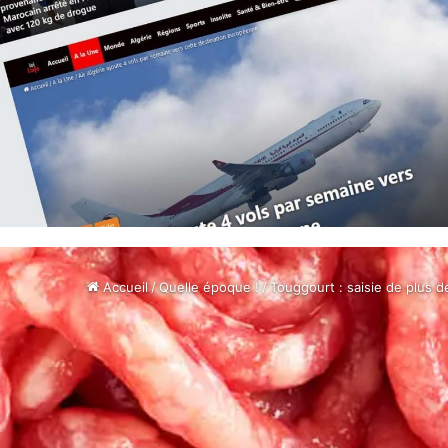
Accueil
/
Quelle époque !
/
Touggourt : saisie de plus d