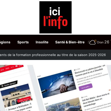
26
égions
Sports
Insolite
Santé & Bien-être
Oran
ontre la clavelée