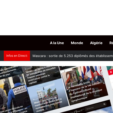
A la Une
Monde
Algérie
R
Infos en Direct:
Tissemsilt : plus de 15.500 têtes d’ovins vaccinés c