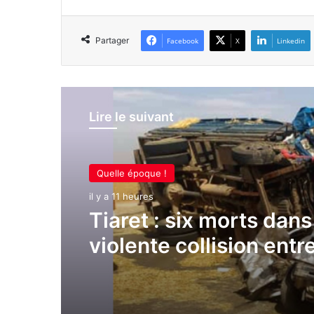
Partager
Facebook
X
Linkedin
Lire le suivant
Quelle époque !
Quelle époque !
il y a 11 heures
il y a 11 heures
Importation frauduleu
cacahuètes : cinq ans
Tiaret : six morts dan
prison ferme pour un 