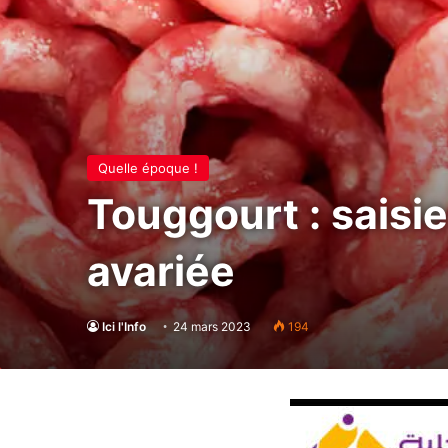
Quelle époque !
Touggourt : saisi
avariée
Ici l'Info
24 mars 2023
194