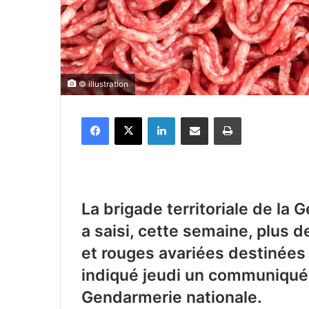
© illustration
Facebook
X
Linkedin
Partager par email
Imprimer
La brigade territoriale de la
a saisi, cette semaine, plus 
et rouges avariées destinées
indiqué jeudi un communiqu
Gendarmerie nationale.