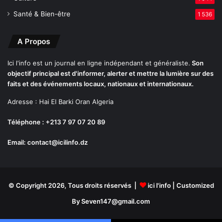
i
Santé & Bien-être
1 536
m
i
n
A Propos
e
l
Ici l'info est un journal en ligne indépendant et généraliste.
Son
d
objectif principal est d'informer, alerter et mettre la lumière sur des
é
faits et des événements locaux, nationaux et internationaux.
m
Adresse : Hai El Barki Oran Algeria
a
n
Téléphone : +213 7 97 07 20 89
t
e
Email: contact@icilinfo.dz
l
é
à
O
© Copyright 2026, Tous droits réservés |
ici l'info
| Customized
r
a
By Seven147@gmail.com
n