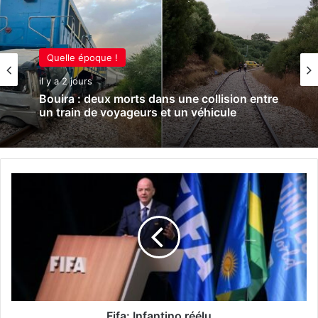
Quelle époque !
il y a 2 jours
Bouira : deux morts dans une collision entre
un train de voyageurs et un véhicule
F
i
f
a
:
I
n
f
a
n
Fifa: Infantino réélu