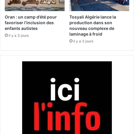
o
q
u
Oran : un camp d’été pour
Tosyali Algérie lance la
e
favoriser l’inclusion des
production dans son
enfants autistes
nouveau complexe de
r
laminage à froid
i
il y a 3 jours
e
il y a 3 jours
à
t
r
a
v
e
r
s
l
e
s
r
é
s