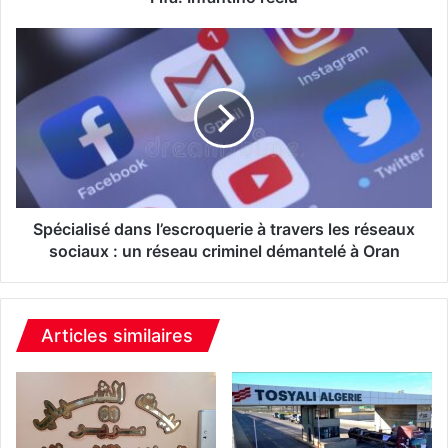
t
i
S
n
p
o
é
r
c
é
i
é
a
l
l
u
i
s
é
Spécialisé dans l’escroquerie à travers les réseaux
d
sociaux : un réseau criminel démantelé à Oran
a
n
s
l
Articles similaires
’
e
s
c
r