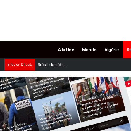
A la Une
Monde
Algérie
R
Infos en Direct:
Brésil : la déforestation au plus bas sur un an en 