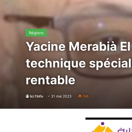
Régions
Yacine Merabià El
technique spécial
rentable
Ici l'Info
31 mai 2023
196