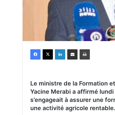
Facebook
X
Linkedin
Partager par email
Imprimer
Le ministre de la Formation e
Yacine Merabi a affirmé lund
s’engageait à assurer une fo
une activité agricole rentable