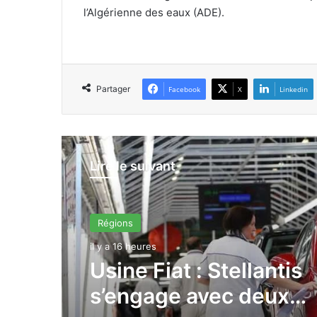
l’Algérienne des eaux (ADE).
Partager
Facebook
X
Linkedin
Lire le suivant
Régions
il y a 16 heures
Usine Fiat : Stellantis
s’engage avec deux