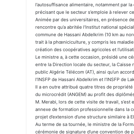
l’autosuffisance alimentaire, notamment par la di
précisant que le secteur s’emploie à relever c
Animée par des universitaires, en présence de
rencontre qu’a abritée l’Institut national spéci
commune de Hassani Abdelkrim (10 km au nord 
trait à la phœniciculture, y compris les maladi
création des coopératives agricoles et l’utilisa
Le ministre a, à cette occasion, présidé une 
entre la Direction locale du secteur, la Caisse
public Algérie Télécom (AT), ainsi qu’un accor
l’INSFP de Hassani Abdelkrim et l’INSFP de Lak
Il a en outre attribué quatre titres de propriét
du microcrédit (ANGEM) au profit des diplômés
M. Merabi, lors de cette visite de travail, s’es
annexe de formation professionnelle dans la 
projet d’extension d’une structure similaire à 
Au terme de sa tournée, le ministre de la Form
cérémonie de signature d’une convention de par