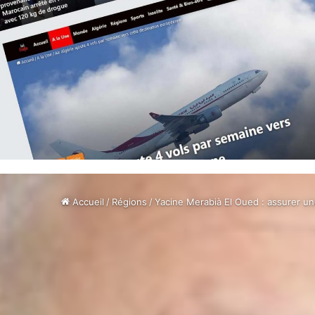
Accueil
/
Régions
/
Yacine Merabià El Oued : assurer une