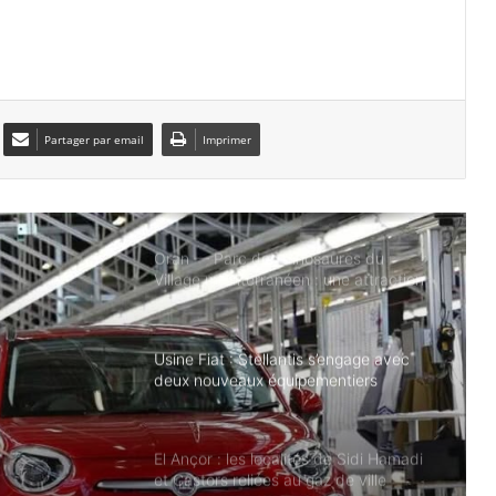
Pour faux et usage de faux : deux
employés de la commune d’Oran
écroués
Partager par email
Imprimer
Oran : un camp d’été pour favoriser
l’inclusion des enfants autistes
Oran — Parc des dinosaures du
Village méditerranéen : une attraction
pour les familles oranaise
Usine Fiat : Stellantis s’engage avec
deux nouveaux équipementiers
El Ançor : les localités de Sidi Hamadi
et Castors reliées au gaz de ville