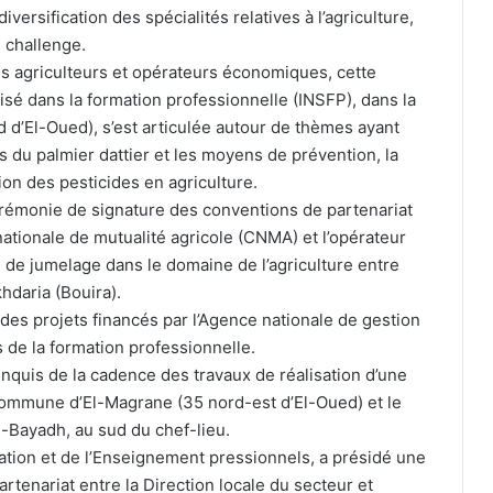
versification des spécialités relatives à l’agriculture,
e challenge.
s agriculteurs et opérateurs économiques, cette
alisé dans la formation professionnelle (INSFP), dans la
d’El-Oued), s’est articulée autour de thèmes ayant
es du palmier dattier et les moyens de prévention, la
tion des pesticides en agriculture.
cérémonie de signature des conventions de partenariat
 nationale de mutualité agricole (CNMA) et l’opérateur
Tissemsilt : plus de 15.500 têtes
d de jumelage dans le domaine de l’agriculture entre
d’ovins vaccinés contre la clavelée
hdaria (Bouira).
é des projets financés par l’Agence nationale de gestion
 de la formation professionnelle.
Sidi Bel Abbès : 600 bacs à ordures
pour améliorer la propreté dans les
t enquis de la cadence des travaux de réalisation d’une
quartiers
commune d’El-Magrane (35 nord-est d’El-Oued) et le
El-Bayadh, au sud du chef-lieu.
Plusieurs contrôles et arrestations
ation et de l’Enseignement pressionnels, a présidé une
effectués : la Sûreté d’Oran traque les
tenariat entre la Direction locale du secteur et
délinquants