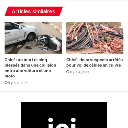
m
e
i
1
Articles similaires
s
7
e
.
s
0
o
0
u
0
s
c
l
a
e
p
Chlef : un mort et cinq
Chlef : deux suspects arrêtés
s
s
blessés dans une collision
pour vol de câbles en cuivre
v
entre une voiture et une
u
il y a 4 jours
moto
e
l
r
e
il y a 4 jours
r
s
o
p
u
s
s
y
c
h
o