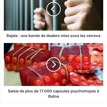
j
a
ï
a
:
u
n
e
Bejaïa : une bande de dealers mise sous les verrous
b
a
S
n
a
d
i
e
s
d
i
e
e
d
d
e
e
a
p
l
l
Saisie de plus de 17.000 capsules psychotropes à
e
u
Batna
r
s
s
d