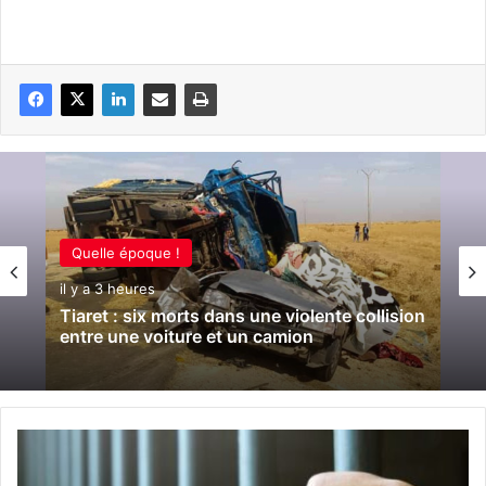
Quelle époque !
il y a 3 heures
Tiaret : six morts dans une violente collision
entre une voiture et un camion
B
e