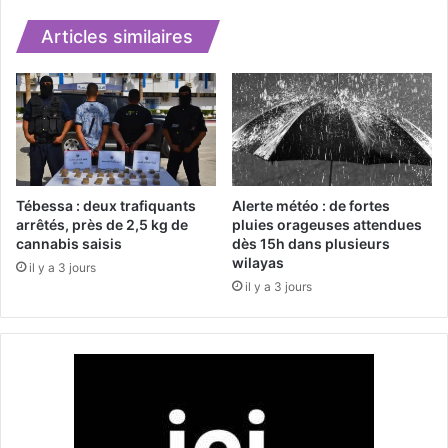
3
e
0
4
Articles similaires
m
5
o
0
r
0
t
c
s
o
e
m
t
p
1
r
Tébessa : deux trafiquants
Alerte météo : de fortes
0
i
arrêtés, près de 2,5 kg de
pluies orageuses attendues
4
cannabis saisis
dès 15h dans plusieurs
m
wilayas
5
é
il y a 3 jours
b
s
il y a 3 jours
l
p
e
s
s
y
s
c
é
h
s
o
e
t