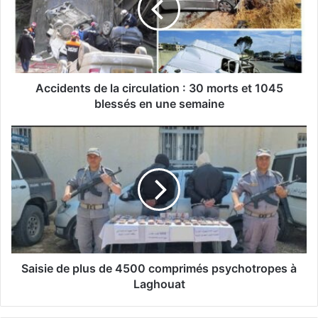
d
e
n
t
s
d
Accidents de la circulation : 30 morts et 1045
e
blessés en une semaine
l
a
S
c
a
i
i
r
s
c
i
u
e
l
d
a
e
t
p
i
l
Saisie de plus de 4500 comprimés psychotropes à
o
u
Laghouat
n
s
:
d