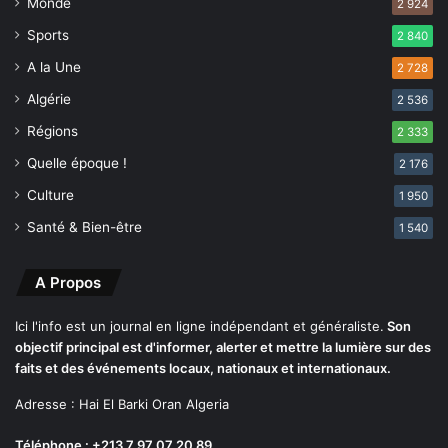
Monde
2 924
u
r
i
d
Sports
2 840
t
r
A la Une
2 728
e
e
n
d
Algérie
2 536
2
u
Régions
è
2 333
m
m
é
Quelle époque !
2 176
e
r
Culture
R
1 950
i
é
t
Santé & Bien-être
1 540
g
e
i
n
o
A Propos
a
n
t
m
i
Ici l'info est un journal en ligne indépendant et généraliste.
Son
i
o
objectif principal est d'informer, alerter et mettre la lumière sur des
l
n
faits et des événements locaux, nationaux et internationaux.
i
a
Adresse : Hai El Barki Oran Algeria
t
l
a
à
Téléphone : +213 7 97 07 20 89
i