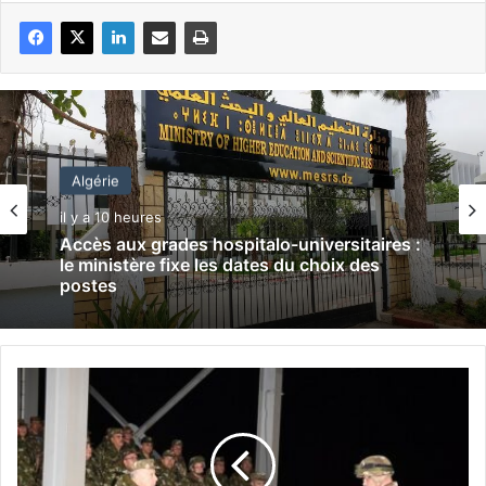
Algérie
il y a 10 heures
Accès aux grades hospitalo-universitaires :
le ministère fixe les dates du choix des
postes
L
e
G
é
n