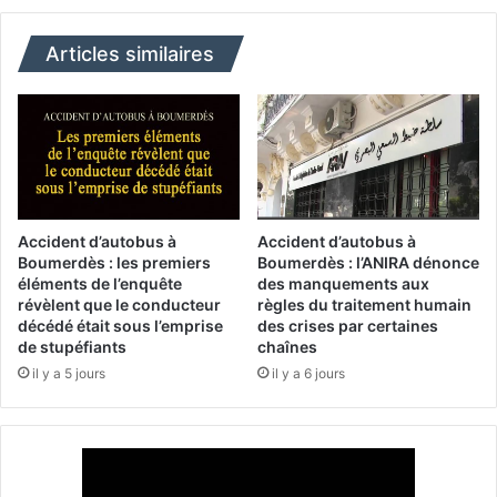
l
u
a
p
R
Articles similaires
e
é
r
p
v
u
i
b
s
l
e
i
l
q
'
u
Accident d’autobus à
Accident d’autobus à
e
e
Boumerdès : les premiers
Boumerdès : l’ANIRA dénonce
x
d
éléments de l’enquête
des manquements aux
é
révèlent que le conducteur
règles du traitement humain
é
décédé était sous l’emprise
des crises par certaines
c
c
de stupéfiants
chaînes
u
e
t
il y a 5 jours
il y a 6 jours
r
i
n
o
e
n
l
d
a
'
m