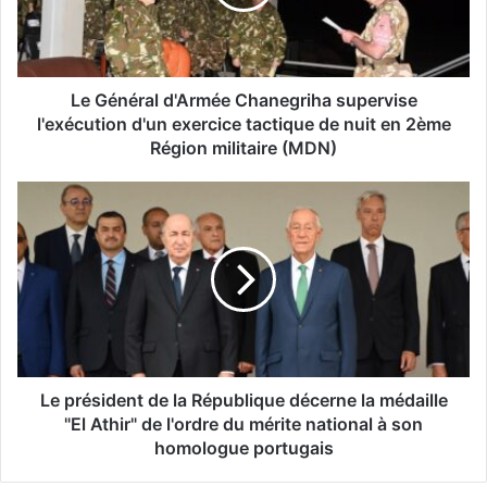
é
r
a
l
d
Le Général d'Armée Chanegriha supervise
'
l'exécution d'un exercice tactique de nuit en 2ème
A
Région militaire (MDN)
r
m
L
é
e
e
p
C
r
h
é
a
s
n
i
e
d
g
e
r
n
Le président de la République décerne la médaille
i
t
"El Athir" de l'ordre du mérite national à son
h
d
homologue portugais
a
e
s