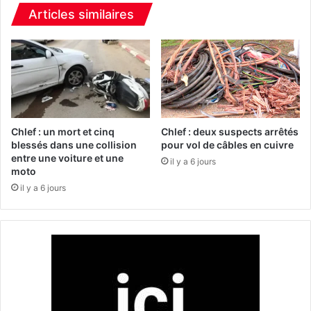
p
t
Articles similaires
r
u
é
r
s
b
i
a
d
i
e
n
n
:
t
l
Chlef : un mort et cinq
Chlef : deux suspects arrêtés
d
'
blessés dans une collision
pour vol de câbles en cuivre
e
entre une voiture et une
E
il y a 6 jours
moto
l
t
a
u
il y a 6 jours
R
s
é
a
p
m
u
o
b
d
l
i
i
f
q
i