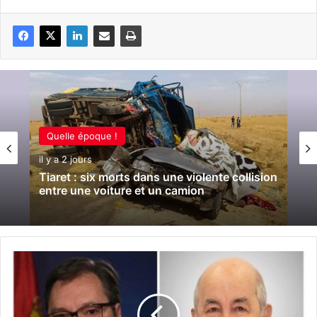
Quelle époque !
il y a 2 jours
Tiaret : six morts dans une violente collision
entre une voiture et un camion
L
e
p
r