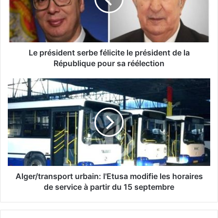
é
s
i
d
e
n
Le président serbe félicite le président de la
t
République pour sa réélection
s
e
A
r
l
b
g
e
e
f
r
é
/
l
t
i
r
c
a
i
n
Alger/transport urbain: l'Etusa modifie les horaires
t
s
de service à partir du 15 septembre
e
p
l
o
e
r