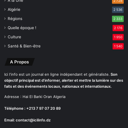
A la Une
2 728
à
p
Algérie
2 536
a
Régions
r
2 333
t
Quelle époque !
2 176
i
Culture
r
1 950
d
Santé & Bien-être
1 540
u
1
5
A Propos
s
e
Ici l'info est un journal en ligne indépendant et généraliste.
Son
p
objectif principal est d'informer, alerter et mettre la lumière sur des
t
faits et des événements locaux, nationaux et internationaux.
e
Adresse : Hai El Barki Oran Algeria
m
b
Téléphone : +213 7 97 07 20 89
r
e
Email: contact@icilinfo.dz