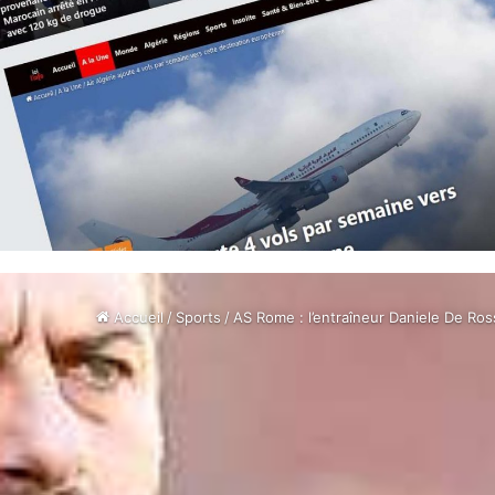
Accueil
/
Sports
/
AS Rome : l’entraîneur Daniele De Ros