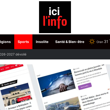
31
égions
Sports
Insolite
Santé & Bien-être
Oran
etour