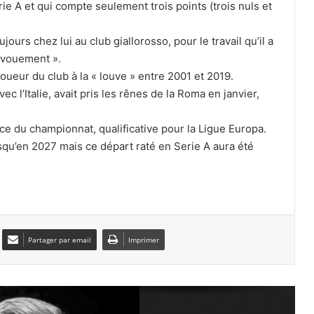
Lens officialise l’arrivée de Yacine
rie A et qui compte seulement trois points (trois nuls et
Titraoui jusqu’en 2031
ours chez lui au club giallorosso, pour le travail qu’il a
évouement ».
Ben Debka s’engage officiellement
oueur du club à la « louve » entre 2001 et 2019.
avec Al-Hazm
 l’Italie, avait pris les rênes de la Roma en janvier,
ace du championnat, qualificative pour la Ligue Europa.
Le départ de Petković se précise, un
entraîneur espagnol en pole position
usqu’en 2027 mais ce départ raté en Serie A aura été
Youcef Belaïli tout proche de
prolonger avec l’Espérance de Tunis
Partager par email
Imprimer
CAN féminine 2026 : les Vertes
préparent le rendez-vous décisif face
au Kenya