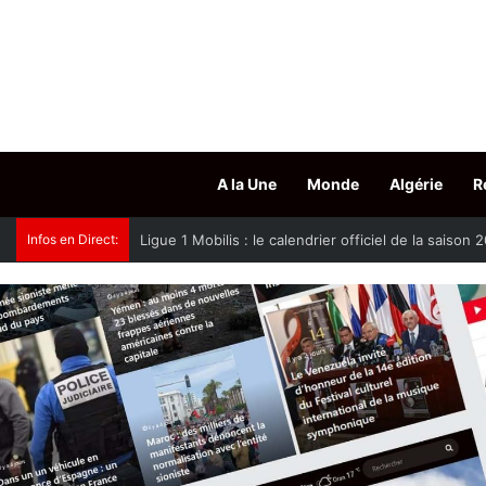
A la Une
Monde
Algérie
R
Infos en Direct:
Oued Smar : le cinéma en plein air fait son grand r