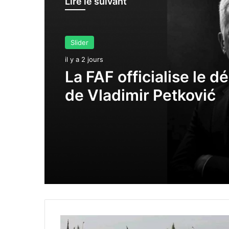
Lire le suivant
Slider
il y a 2 jours
La FAF officialise le d
de Vladimir Petković
L