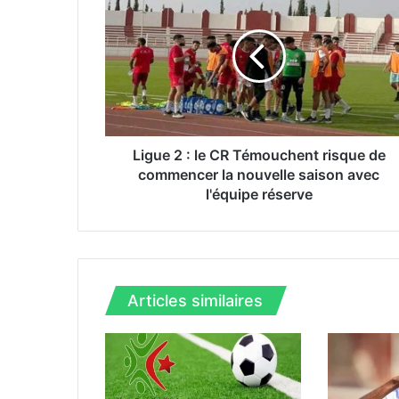
i
g
u
e
2
:
l
e
C
Ligue 2 : le CR Témouchent risque de
R
commencer la nouvelle saison avec
T
l'équipe réserve
é
m
o
u
c
Articles similaires
h
e
n
t
r
i