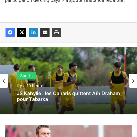
participation de cinq pays » a ajouté l’instance fédérale.
Sports
il y a 19 heures
JS Kabylie : les Canaris quittent Aïn Draham
pour Tabarka
A
S