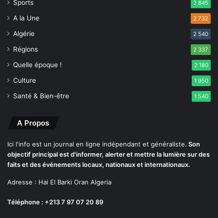
Sports
2 845
t
n
A la Une
2 732
o
Algérie
2 540
u
v
Régions
2 337
e
Quelle époque !
2 180
a
u
Culture
1 950
x
Santé & Bien-être
1 540
s
e
r
A Propos
v
i
Ici l'info est un journal en ligne indépendant et généraliste.
Son
c
objectif principal est d'informer, alerter et mettre la lumière sur des
e
faits et des événements locaux, nationaux et internationaux.
s
n
Adresse : Hai El Barki Oran Algeria
u
m
Téléphone : +213 7 97 07 20 89
é