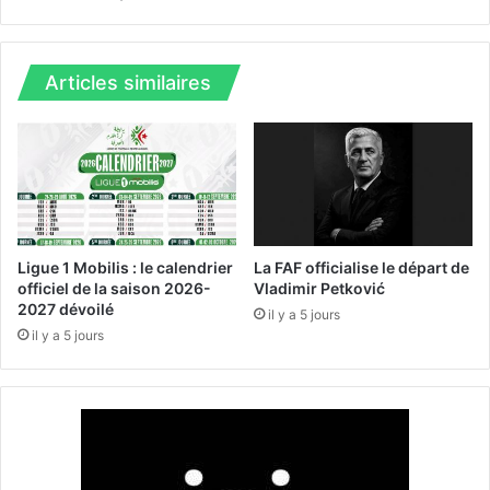
e
l
l
e
e
2
D
0
Articles similaires
e
2
R
4
o
:
s
r
s
e
i
n
l
f
i
o
Ligue 1 Mobilis : le calendrier
La FAF officialise le départ de
m
r
officiel de la saison 2026-
Vladimir Petković
o
c
2027 dévoilé
il y a 5 jours
g
e
il y a 5 jours
é
m
e
n
t
d
u