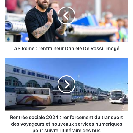
R
o
m
e
:
l
'
e
AS Rome : l'entraîneur Daniele De Rossi limogé
n
t
R
r
e
a
n
î
t
n
r
e
é
u
e
r
s
D
o
a
c
Rentrée sociale 2024 : renforcement du transport
n
i
des voyageurs et nouveaux services numériques
i
a
pour suivre l'itinéraire des bus