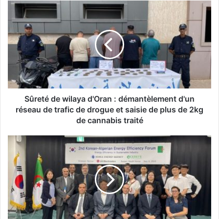
S
û
r
e
t
é
d
e
w
i
Sûreté de wilaya d'Oran : démantèlement d'un
l
réseau de trafic de drogue et saisie de plus de 2kg
a
de cannabis traité
y
a
E
d
f
'
f
O
i
r
c
a
a
n
c
:
i