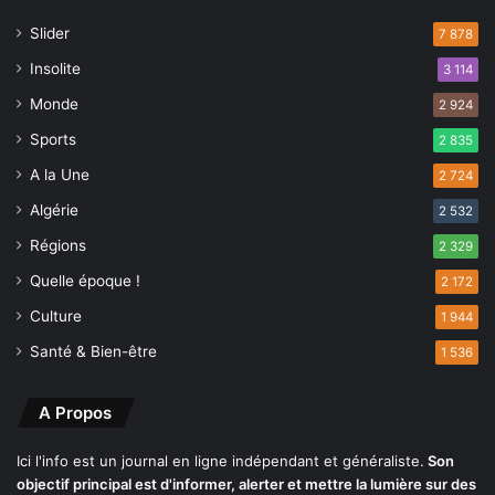
i
p
Slider
7 878
s
r
i
o
Insolite
3 114
e
f
Monde
d
2 924
o
e
n
Sports
2 835
p
d
A la Une
l
2 724
i
u
e
Algérie
2 532
s
e
d
Régions
2 329
n
e
t
Quelle époque !
2 172
2
r
k
Culture
e
1 944
g
l
Santé & Bien-être
1 536
d
'
e
A
c
l
A Propos
a
g
n
é
Ici l'info est un journal en ligne indépendant et généraliste.
Son
n
r
objectif principal est d'informer, alerter et mettre la lumière sur des