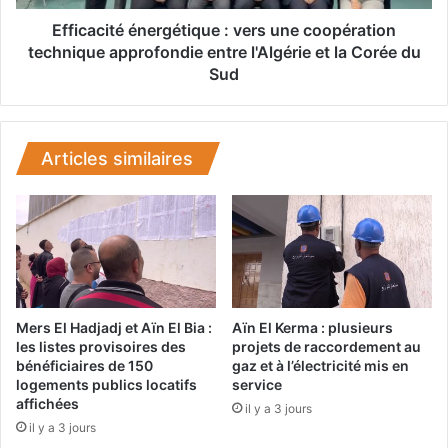
d
t
é
é
Efficacité énergétique : vers une coopération
m
é
technique approfondie entre l'Algérie et la Corée du
a
n
Sud
n
e
t
r
è
g
l
é
Articles similaires
e
t
m
i
e
q
n
u
t
e
d
:
'
v
u
e
Mers El Hadjadj et Aïn El Bia :
Aïn El Kerma : plusieurs
n
r
les listes provisoires des
projets de raccordement au
r
s
bénéficiaires de 150
gaz et à l’électricité mis en
é
logements publics locatifs
service
u
affichées
s
n
il y a 3 jours
e
e
il y a 3 jours
a