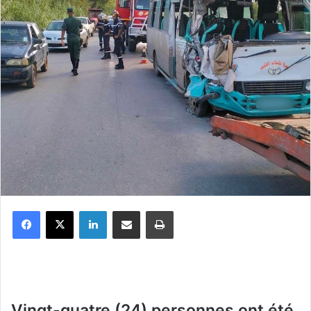
Facebook
X
Linkedin
Partager par email
Imprimer
Vingt-quatre (24) personnes ont été