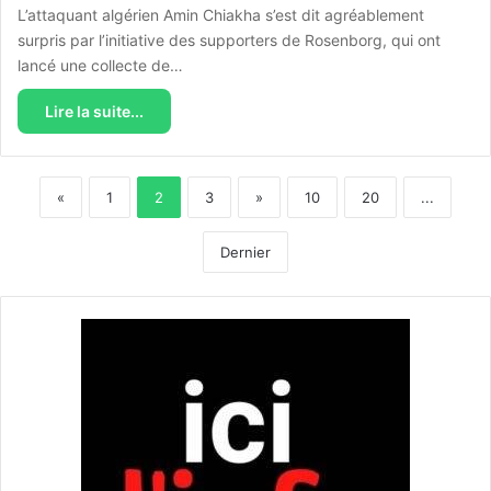
L’attaquant algérien Amin Chiakha s’est dit agréablement
surpris par l’initiative des supporters de Rosenborg, qui ont
lancé une collecte de…
Lire la suite...
«
1
2
3
»
10
20
...
Dernier