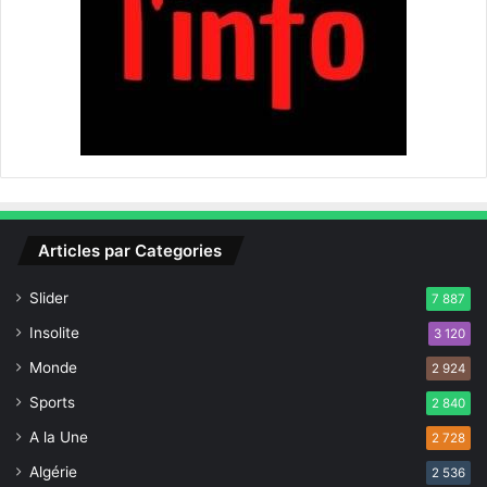
Articles par Categories
Slider
7 887
Insolite
3 120
Monde
2 924
Sports
2 840
A la Une
2 728
Algérie
2 536