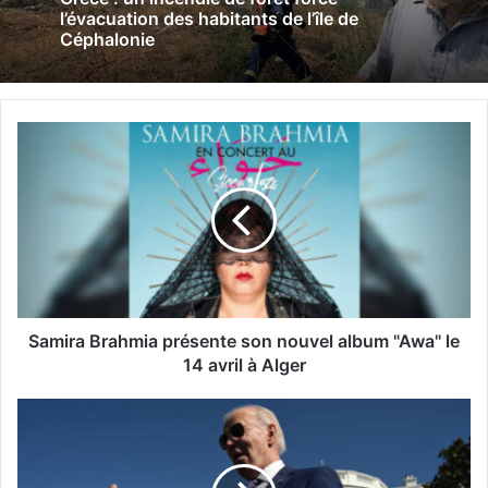
l’évacuation des habitants de l’île de
Céphalonie
S
a
m
i
r
a
B
r
a
h
Samira Brahmia présente son nouvel album "Awa" le
m
14 avril à Alger
i
a
C
p
o
r
v
é
i