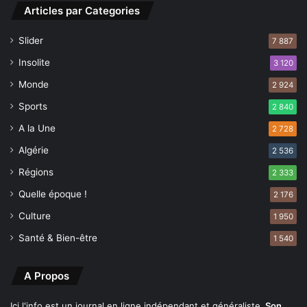
Articles par Categories
i
o
Slider
7 887
n
a
Insolite
3 120
l
Monde
e
2 924
Sports
2 840
A la Une
2 728
Algérie
2 536
Régions
2 333
Quelle époque !
2 176
Culture
1 950
Santé & Bien-être
1 540
A Propos
Ici l'info est un journal en ligne indépendant et généraliste.
Son