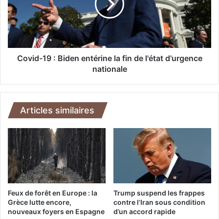
s
d
e
-
n
1
t
9
e
:
s
B
Covid-19 : Biden entérine la fin de l'état d'urgence
o
i
nationale
n
d
n
e
o
n
u
e
Articles similaires
v
n
e
t
l
é
a
r
l
i
b
n
u
e
m
l
Feux de forêt en Europe : la
Trump suspend les frappes
"
a
Grèce lutte encore,
contre l’Iran sous condition
A
nouveaux foyers en Espagne
d’un accord rapide
f