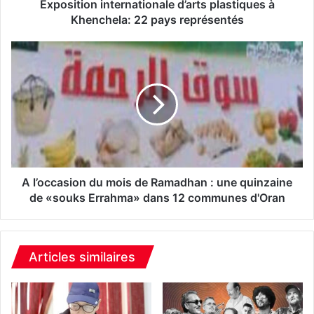
n
Exposition internationale d’arts plastiques à
i
Khenchela: 22 pays représentés
n
t
A
e
l
r
’
n
o
a
c
t
c
i
a
o
s
n
i
a
o
A l’occasion du mois de Ramadhan : une quinzaine
l
n
de «souks Errahma» dans 12 communes d'Oran
e
d
d
u
’
m
a
o
Articles similaires
r
i
t
s
s
d
p
e