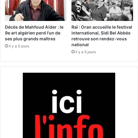
l
R
a
a
s
m
t
a
Décès de Mahfoud Aïder : le
Raï : Oran accueille le festival
i
d
9e art algérien perd l’un de
international, Sidi Bel Abbès
q
ses plus grands maîtres
retrouve son rendez-vous
h
national
u
a
il y a 5 jours
e
n
il y a 5 jours
s
:
à
u
K
n
h
e
e
q
n
u
c
i
h
n
e
z
l
a
a
i
:
n
2
e