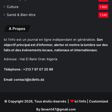
2
Culture
c
1 950
o
Santé & Bien-être
1 540
m
m
u
A Propos
n
e
Ici l'info est un journal en ligne indépendant et généraliste.
Son
s
objectif principal est d'informer, alerter et mettre la lumière sur des
d
faits et des événements locaux, nationaux et internationaux.
'
Adresse : Hai El Barki Oran Algeria
O
r
Téléphone : +213 7 97 07 20 89
a
n
Email: contact@icilinfo.dz
© Copyright 2026, Tous droits réservés |
ici l'info
| Customized
By Seven147@gmail.com