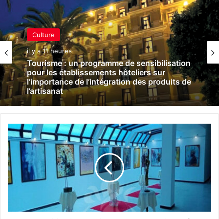
Culture
il y a 11 heures
Tourisme : un programme de sensibilisation
pour les établissements hôteliers sur
l’importance de l’intégration des produits de
l’artisanat
E
x
p
o
s
i
t
i
o