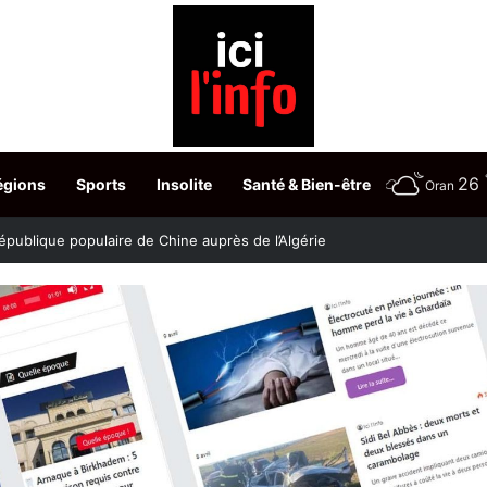
26
égions
Sports
Insolite
Santé & Bien-être
Oran
stère fixe les dates du choix des postes