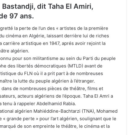
Bastandji, dit Taha El Amiri,
 de 97 ans.
etté la perte de l’un des « artistes de la première
du cinéma en Algérie, laissant derrière lui de riches
carrière artistique en 1947, aprés avoir rejoint la
âtre algérien.
 connu pour son militantisme au sein du Parti du peuple
phe des libertés démocratiques (MTLD) avant de
rtistique du FLN où il a prit part à de nombreuses
aître la lutte du peuple algérien à l’étranger.
é dans de nombreuses pièces de théâtre, films et
lisateurs, acteurs algériens de l’époque. Taha El Amri a
 a tenu à rappeler Abdelhamid Rabia.
 national algérien Mahiéddine-Bachtarzi (TNA), Mohamed
Tissemsilt commémore le 65e
e « grande perte » pour l’art algérien, soulignant que le
anniversaire de la mort au champ
d’honneur du héros Djilali Bounâama
a marqué de son empreinte le théâtre, le cinéma et la