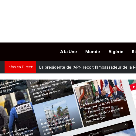
A la Une
Monde
Algérie
R
Infos en Direct:
Accès aux grades hospitalo-universitaires : le mini