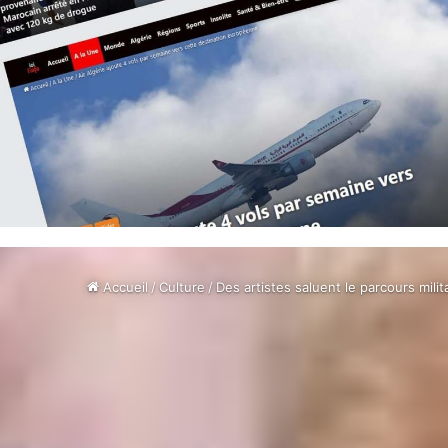
Accueil
/
Culture
/
Des artistes saluent le parcours milit