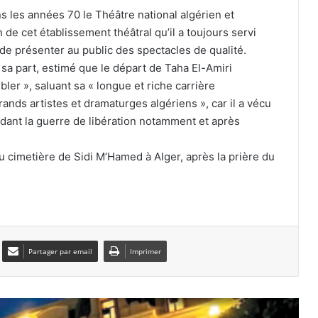
ns les années 70 le Théâtre national algérien et
Oued Smar : le cinéma en plein air fait
son grand retour
e cet établissement théâtral qu’il a toujours servi
 de présenter au public des spectacles de qualité.
a part, estimé que le départ de Taha El-Amiri
Le tajine en terre cuite, gardien des
bler », saluant sa « longue et riche carrière
saveurs authentiques de la cuisine
rands artistes et dramaturges algériens », car il a vécu
algérienne
endant la guerre de libération notamment et après
Yennayer 2977 et Prix du Président
 cimetière de Sidi M’Hamed à Alger, après la prière du
de la République de la littérature
amazighe : Tlemcen au cœur des
célébrations nationales
La bouqala : quand la poésie
murmurait les secrets du destin
Partager par email
Imprimer
57e Festival national du théâtre
amateur de Mostaganem : appel
exceptionnel à candidature