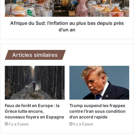
e
e
d
:
u
«
S
Afrique du Sud: l'inflation au plus bas depuis près
u
d'un an
A
d
u
:
c
l
u
'
Articles similaires
n
i
t
n
r
f
a
l
i
a
t
t
e
i
m
o
Feux de forêt en Europe : la
Trump suspend les frappes
e
n
Grèce lutte encore,
contre l’Iran sous condition
n
nouveaux foyers en Espagne
d’un accord rapide
a
t
u
il y a 5 jours
il y a 5 jours
n
p