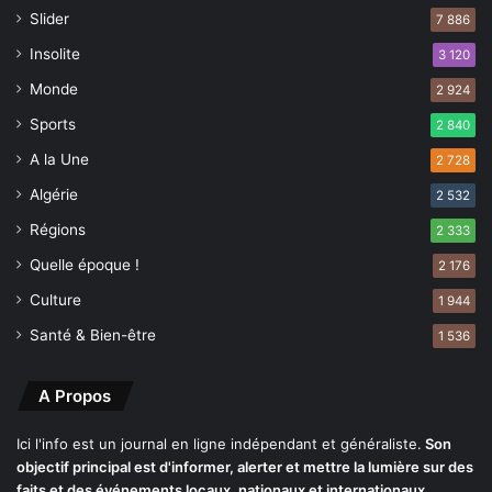
Slider
i
7 886
s
Insolite
3 120
m
é
Monde
2 924
d
Sports
2 840
i
c
A la Une
2 728
a
Algérie
2 532
l
»
Régions
2 333
Quelle époque !
2 176
Culture
1 944
Santé & Bien-être
1 536
A Propos
Ici l'info est un journal en ligne indépendant et généraliste.
Son
objectif principal est d'informer, alerter et mettre la lumière sur des
faits et des événements locaux, nationaux et internationaux.