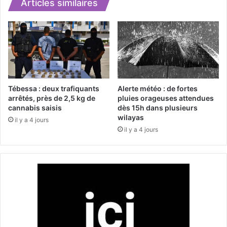
C
Articles similaires
i
o
o
m
n
m
d
u
u
n
p
i
r
c
o
a
Tébessa : deux trafiquants
Alerte météo : de fortes
j
t
arrêtés, près de 2,5 kg de
pluies orageuses attendues
e
i
cannabis saisis
dès 15h dans plusieurs
t
wilayas
o
il y a 4 jours
d
n
il y a 4 jours
e
a
d
d
é
r
d
e
o
s
u
s
b
e
l
u
e
n