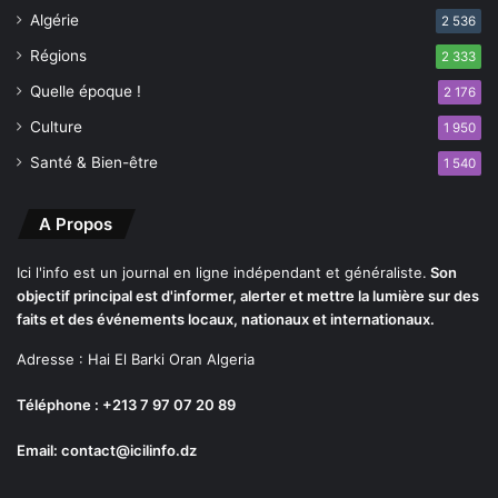
a
Algérie
2 536
l
Régions
é
2 333
l
Quelle époque !
2 176
e
c
Culture
1 950
t
Santé & Bien-être
1 540
r
o
n
A Propos
i
q
Ici l'info est un journal en ligne indépendant et généraliste.
Son
u
objectif principal est d'informer, alerter et mettre la lumière sur des
e
faits et des événements locaux, nationaux et internationaux.
"
Adresse : Hai El Barki Oran Algeria
D
z
Téléphone : +213 7 97 07 20 89
a
i
Email: contact@icilinfo.dz
r
T