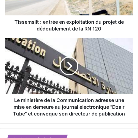
s
i
l
t
Tissemsilt : entrée en exploitation du projet de
:
dédoublement de la RN 120
e
n
L
t
e
r
m
é
i
e
n
e
i
n
s
e
t
x
è
p
r
Le ministère de la Communication adresse une
l
e
mise en demeure au journal électronique "Dzair
o
d
Tube" et convoque son directeur de publication
i
e
t
l
a
a
t