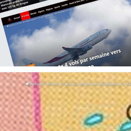
Accueil
/
Monde
/
Face aux offensives djihadistes, le M