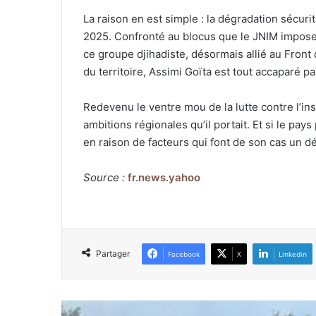
La raison en est simple : la dégradation sécur
2025. Confronté au blocus que le JNIM impos
ce groupe djihadiste, désormais allié au Front
du territoire, Assimi Goïta est tout accaparé par
Redevenu le ventre mou de la lutte contre l’in
ambitions régionales qu’il portait. Et si le pa
en raison de facteurs qui font de son cas un dé
Source :
fr.news.yahoo
Partager
Facebook
X
Linkedin