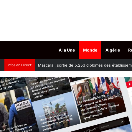
A la Une
Monde
Algérie
R
Infos en Direct:
Tissemsilt : plus de 15.500 têtes d’ovins vaccinés c