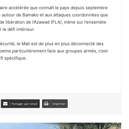
itaire accélérée que connaît le pays depuis septembre
Chine : 4 morts et 2 blessés dans un
e autour de Bamako et aux attaques coordonnées que
incendie d’immeuble au centre du
 de libération de l’Azawad (FLA), mène sur l’ensemble
pays
 le défi intérieur.
Au moins 72 migrants marocains sont
morts en essayant de gagner l’enclave
sécurité, le Mali est de plus en plus déconnecté des
de Ceuta
ys peine particulièrement face aux groupes armés, c’est
fi spécifique.
Royaume-Uni : hausse des
inquiétudes liées à l’utilisation de
l’intelligence artificielle
Le Maroc utilise la carte de la
migration illégale pour faire pression
sur l’Espagne
Partager par email
Imprimer
Des feux de forêt dévastateurs
ravagent le nord-ouest américain