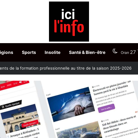
27
égions
Sports
Insolite
Santé & Bien-être
Oran
ontre la clavelée