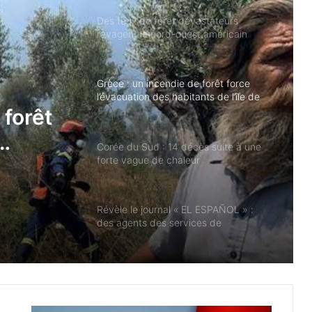
Grèce : un incendie de forêt force
l’évacuation des habitants de l’île de
Céphalonie
Corée du Sud : 14 décès suite à une
forte vague de chaleur
 forêt
Révèle le journal « EL ESPAÑOL » :
ès
des agents des services de
renseignements marocains parmi les
e de
milliers de migrants illégaux à Ceuta,
selon la Garde civile
Détenus palestiniens : famine et
négligence médicale à la prison
sioniste de Megiddo
Présidence turque : les récentes
attaques de l’armée sioniste à Ghaza
sabotent les efforts de paix