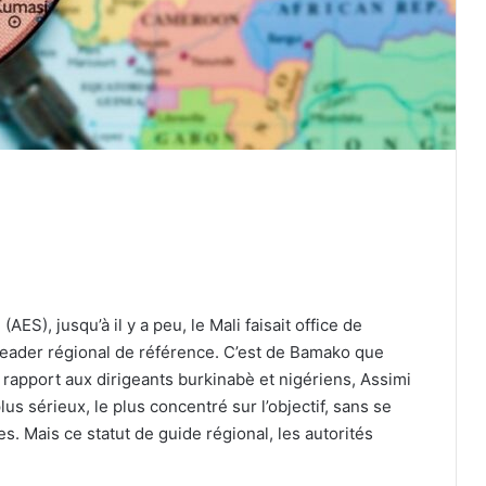
AES), jusqu’à il y a peu, le Mali faisait office de
 leader régional de référence. C’est de Bamako que
 rapport aux dirigeants burkinabè et nigériens, Assimi
lus sérieux, le plus concentré sur l’objectif, sans se
Présidence turque : les récentes
es. Mais ce statut de guide régional, les autorités
attaques de l’armée sioniste à Ghaza
sabotent les efforts de paix