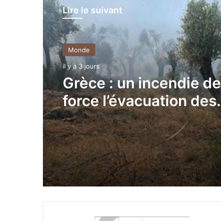
Lire le suivant
Monde
Monde
il y a 3 jours
il y a 3 jours
Grèce : un incendie de
Corée du Sud : 14 déc
force l’évacuation des
suite à une forte vagu
habitants de l’île de
chaleur
Céphalonie