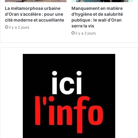
i
f
d
La métamorphose urbaine
Manquement en matière
i
'
d’Oran s’accélère : pour une
d’hygiène et de salubrité
o
O
cité moderne et accueillante
publique : le wali d’Oran
u
serre la vis
r
il y a 2 jours
n
a
il y a 2 jours
e
n
i
à
n
p
s
r
t
e
a
n
l
d
l
r
é
e
e
n
c
h
a
r
g