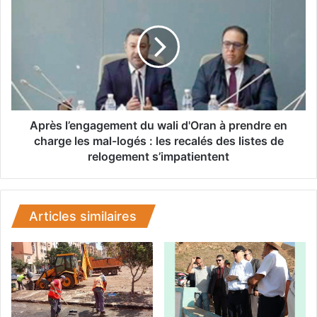
l
p
e
r
n
è
o
s
u
l
v
’
e
e
a
n
u
g
Après l’engagement du wali d'Oran à prendre en
P
a
charge les mal-logés : les recalés des listes de
/
g
relogement s’impatientent
A
e
P
m
C
e
d
n
Articles similaires
e
t
O
d
u
u
e
w
d
a
S
l
e