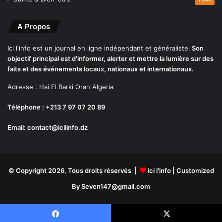
l
é
s
A Propos
d
e
Ici l'info est un journal en ligne indépendant et généraliste.
Son
s
objectif principal est d'informer, alerter et mettre la lumière sur des
l
faits et des événements locaux, nationaux et internationaux.
i
Adresse : Hai El Barki Oran Algeria
s
t
Téléphone : +213 7 97 07 20 89
e
s
Email: contact@icilinfo.dz
d
e
r
e
l
© Copyright 2026, Tous droits réservés |
ici l'info
| Customized
o
By Seven147@gmail.com
g
e
m