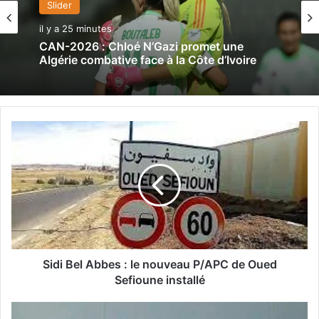
Slider
il y a 25 minutes
CAN-2026 : Chloé N’Gazi promet une
Algérie combative face à la Côte d’Ivoire
S
i
d
i
B
e
l
A
b
b
Sidi Bel Abbes : le nouveau P/APC de Oued
e
Sefioune installé
s
:
A