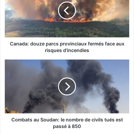
a
d
a
:
d
o
u
Canada: douze parcs provinciaux fermés face aux
z
risques d'incendies
e
p
C
a
o
r
m
c
b
s
a
p
t
r
s
o
a
v
u
i
S
Combats au Soudan: le nombre de civils tués est
n
o
passé à 850
c
u