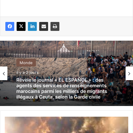
Monde
il y a 2 jours
Révèle le journal « EL ESPAÑOL » : des
agents des services de renseignements
marocains parmi les milliers de migrants
illégaux à Ceuta, selon la Garde civile
C
a
n