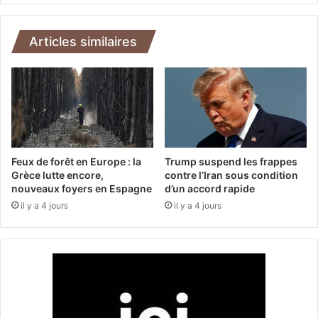
i
d
a
a
u
n
Articles similaires
x
:
f
l
e
e
r
n
m
o
é
m
s
b
f
r
Feux de forêt en Europe : la
Trump suspend les frappes
a
e
Grèce lutte encore,
contre l’Iran sous condition
c
nouveaux foyers en Espagne
d’un accord rapide
d
e
e
il y a 4 jours
il y a 4 jours
a
c
u
i
x
v
r
i
i
l
s
s
q
t