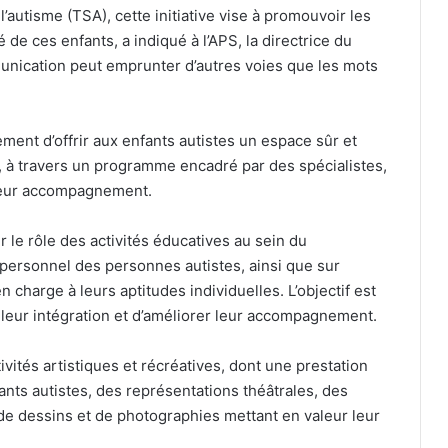
’autisme (TSA), cette initiative vise à promouvoir les
 de ces enfants, a indiqué à l’APS, la directrice du
mmunication peut emprunter d’autres voies que les mots
ment d’offrir aux enfants autistes un espace sûr et
s, à travers un programme encadré par des spécialistes,
 leur accompagnement.
le rôle des activités éducatives au sein du
Raï : Oran accueille le festival
ersonnel des personnes autistes, ainsi que sur
international, Sidi Bel Abbès retrouve
 charge à leurs aptitudes individuelles. L’objectif est
son rendez-vous national
leur intégration et d’améliorer leur accompagnement.
Himoud Brahimi, dit « Momo » : le
ités artistiques et récréatives, dont une prestation
gardien de l’âme de la Casbah
nts autistes, des représentations théâtrales, des
de dessins et de photographies mettant en valeur leur
Des rues aux villes : ces noms