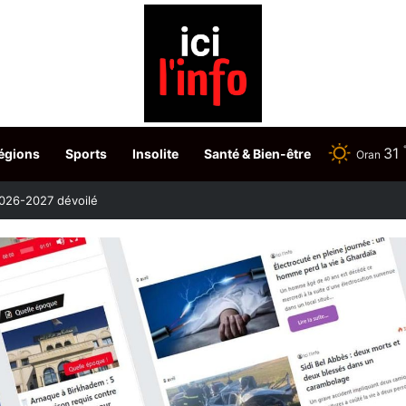
31
égions
Sports
Insolite
Santé & Bien-être
Oran
etour