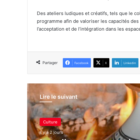
Des ateliers ludiques et créatifs, tels que le c
programme afin de valoriser les capacités des 
l’acceptation et de l’intégration dans les espac
Partager
Facebook
X
Linkedin
Lire le suivant
Culture
Culture
il y a 2 jours