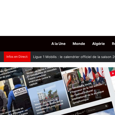
A la Une
Monde
Algérie
R
Infos en Direct:
Oued Smar : le cinéma en plein air fait son grand r