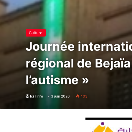
Culture
Journée internatio
régional de Bejaï
l’autisme »
Ici l'Info
3 juin 2026
403