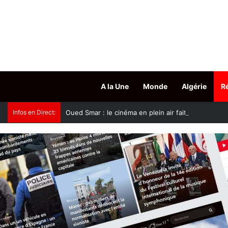
A la Une
Monde
Algérie
R
Infos en Direct:
Oued Smar : le cinéma en plein air fait son grand r