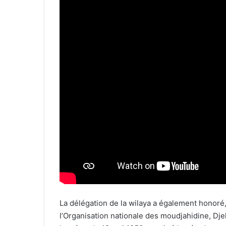
La délégation de la wilaya a également honoré,
l’Organisation nationale des moudjahidine, Djel