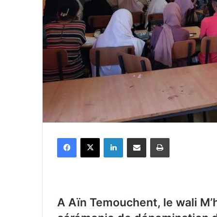
Facebook
X
Linkedin
Partager par email
Imprimer
A Aïn Temouchent, le wali M