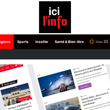
30
égions
Sports
Insolite
Santé & Bien-être
Oran
etour