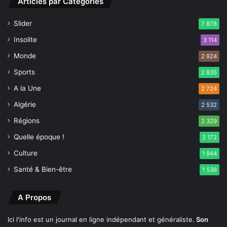
Articles par Categories
Slider
7 878
Insolite
3 114
Monde
2 924
Sports
2 835
A la Une
2 724
Algérie
2 532
Régions
2 329
Quelle époque !
2 172
Culture
1 944
Santé & Bien-être
1 536
A Propos
Ici l'info est un journal en ligne indépendant et généraliste.
Son