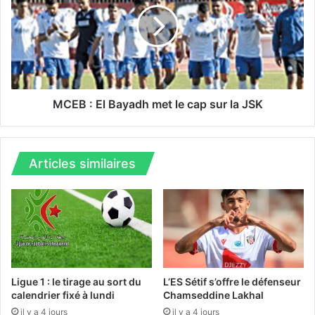
t
B
a
c
:
l
E
e
l
e
B
n
a
MCEB : El Bayadh met le cap sur la JSK
p
y
e
a
r
d
s
h
Articles similaires
p
m
e
e
c
t
t
l
i
e
v
c
e
a
p
Ligue 1 : le tirage au sort du
L’ES Sétif s’offre le défenseur
s
calendrier fixé à lundi
Chamseddine Lakhal
u
il y a 4 jours
il y a 4 jours