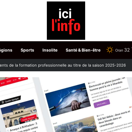
32
égions
Sports
Insolite
Santé & Bien-être
Oran
ontre la clavelée