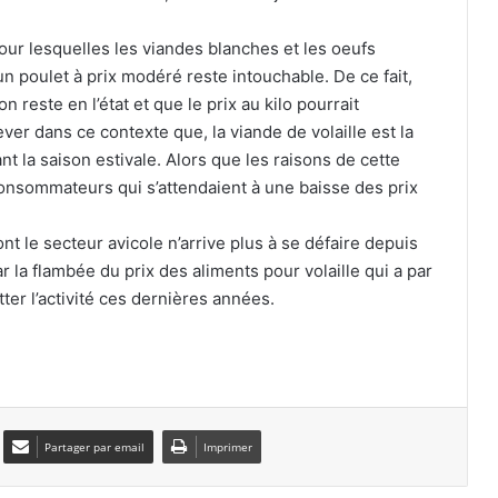
potentiels
our lesquelles les viandes blanches et les oeufs
Ligue des champions d’Afrique : le MC
un poulet à prix modéré reste intouchable. De ce fait,
Alger débutera face au Nigérien de
 reste en l’état et que le prix au kilo pourrait
Nigelec
ever dans ce contexte que, la viande de volaille est la
 la saison estivale. Alors que les raisons de cette
La JS Kabylie inaugure un centre de
formation au nom de Hannachi pour
onsommateurs qui s’attendaient à une baisse des prix
ses 80 ans
t le secteur avicole n’arrive plus à se défaire depuis
Tiaret : six morts dans une violente
r la flambée du prix des aliments pour volaille qui a par
collision entre une voiture et un
ter l’activité ces dernières années.
camion
Constantine : des équipes mobilisées
pour soutenir les familles des victimes
du drame routier
Partager par email
Imprimer
Fuyant la fournaise régnant dans leurs
foyers : bivouac nocturne sur les