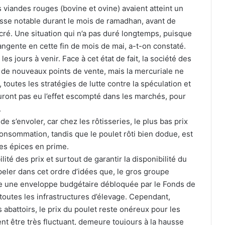
 viandes rouges (bovine et ovine) avaient atteint un
usse notable durant le mois de ramadhan, avant de
acré. Une situation qui n’a pas duré longtemps, puisque
tangente en cette fin de mois de mai, a-t-on constaté.
 jours à venir. Face à cet état de fait, la société des
ir de nouveaux points de vente, mais la mercuriale ne
 toutes les stratégies de lutte contre la spéculation et
uront pas eu l’effet escompté dans les marchés, pour
.
de s’envoler, car chez les rôtisseries, le plus bas prix
consommation, tandis que le poulet rôti bien dodue, est
es épices en prime.
lité des prix et surtout de garantir la disponibilité du
appeler dans cet ordre d’idées que, le gros groupe
ute une enveloppe budgétaire débloquée par le Fonds de
e toutes les infrastructures d’élevage. Cependant,
Coupe de la Confédération : l’USMA et
 abattoirs, le prix du poulet reste onéreux pour les
le CRB fixés sur leurs adversaires
t être très fluctuant, demeure toujours à la hausse