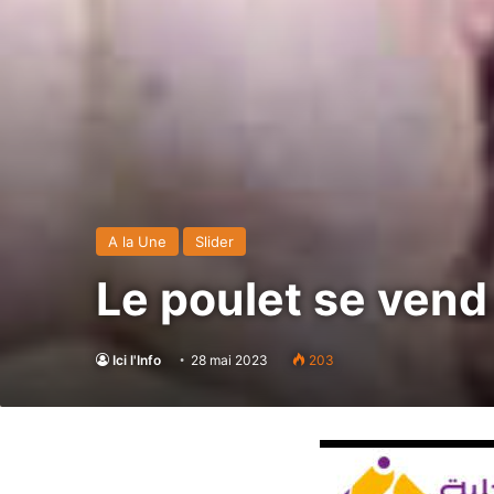
A la Une
Slider
Le poulet se vend 
Ici l'Info
28 mai 2023
203