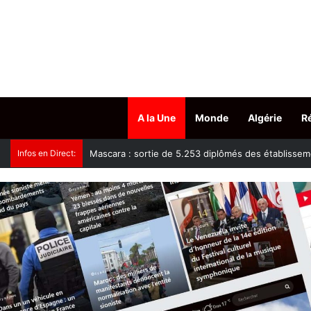
A la Une
Monde
Algérie
R
Infos en Direct:
Tissemsilt : plus de 15.500 têtes d’ovins vaccinés c