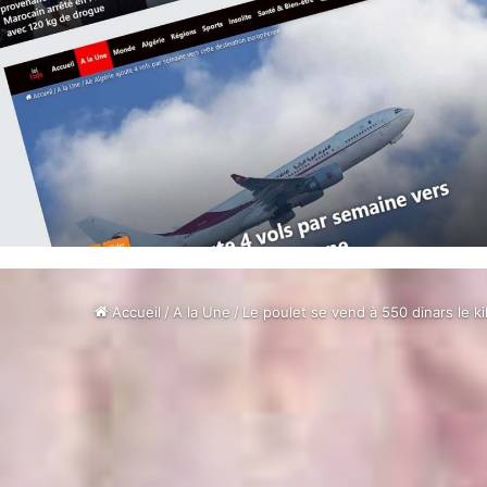
Accueil
/
A la Une
/
Le poulet se vend à 550 dinars le ki