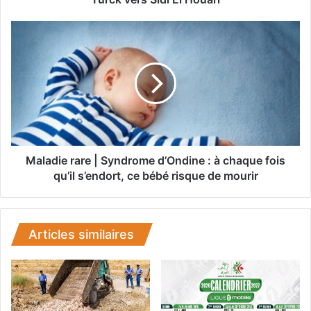
r
a
M
n
a
:
l
t
a
r
d
a
i
n
e
s
r
f
a
e
r
Maladie rare | Syndrome d’Ondine : à chaque fois
r
e
qu’il s’endort, ce bébé risque de mourir
t
|
d
S
e
y
s
n
Articles similaires
t
d
a
r
x
o
i
m
s
e