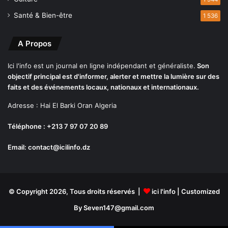
q
Santé & Bien-être
1 536
u
e
d
A Propos
e
m
Ici l'info est un journal en ligne indépendant et généraliste.
Son
o
objectif principal est d'informer, alerter et mettre la lumière sur des
u
faits et des événements locaux, nationaux et internationaux.
r
Adresse : Hai El Barki Oran Algeria
i
r
Téléphone : +213 7 97 07 20 89
Email: contact@icilinfo.dz
© Copyright 2026, Tous droits réservés |
ici l'info
| Customized
By Seven147@gmail.com