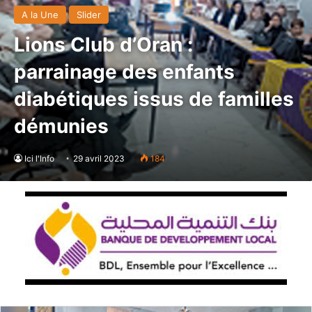
A la Une
Slider
Lions Club d’Oran :
parrainage des enfants
diabétiques issus de familles
démunies
Ici l'Info
29 avril 2023
184