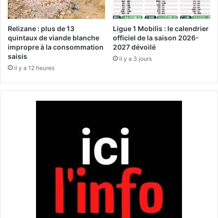
O
d
r
’
a
O
Relizane : plus de 13
Ligue 1 Mobilis : le calendrier
n
n
quintaux de viande blanche
officiel de la saison 2026-
-
impropre à la consommation
2027 dévoilé
d
saisis
A
i
il y a 3 jours
i
n
il y a 12 heures
n
e
T
:
ü
à
r
c
c
h
k
a
v
q
e
u
r
e
s
f
S
o
i
i
d
s
i
q