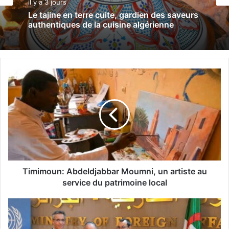
il y a 3 jours
Le tajine en terre cuite, gardien des saveurs
authentiques de la cuisine algérienne
T
i
m
i
m
o
u
n
:
A
Timimoun: Abdeldjabbar Moumni, un artiste au
b
service du patrimoine local
d
e
B
l
e
d
l