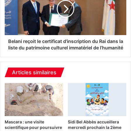
j
a
a
n
b
i
b
r
a
e
r
ç
M
o
Belani reçoit le certificat d'inscription du Rai dans la
o
i
liste du patrimoine culturel immatériel de l’humanité
u
t
m
l
n
e
i
c
Articles similaires
,
e
u
r
n
t
a
i
r
f
t
i
i
c
s
a
Mascara : une visite
Sidi Bel Abbès accueillera
t
t
scientifique pour poursuivre
mercredi prochain la 2ème