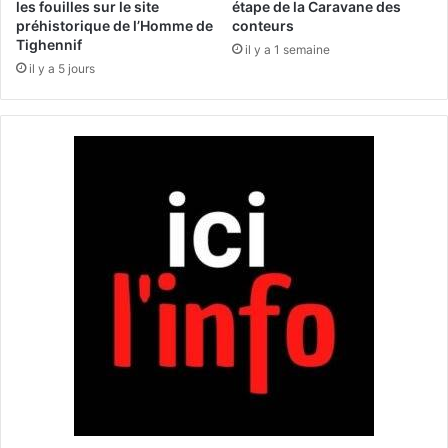
e
les fouilles sur le site
étape de la Caravane des
d
préhistorique de l’Homme de
conteurs
a
'
Tighennif
u
i
il y a 1 semaine
s
il y a 5 jours
n
e
s
r
c
v
r
i
i
c
p
e
t
d
i
u
o
p
n
a
d
t
u
r
R
i
a
m
i
o
d
i
a
n
n
e
s