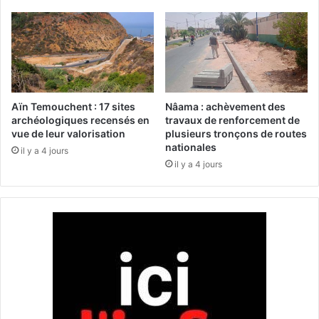
a
a
m
l
o
i
d
s
i
t
f
e
i
f
Aïn Temouchent : 17 sites
Nâama : achèvement des
e
i
archéologiques recensés en
travaux de renforcement de
l
vue de leur valorisation
plusieurs tronçons de routes
n
nationales
e
a
il y a 4 jours
s
l
il y a 4 jours
h
e
o
d
r
e
a
s
i
a
r
g
e
e
s
n
d
c
e
e