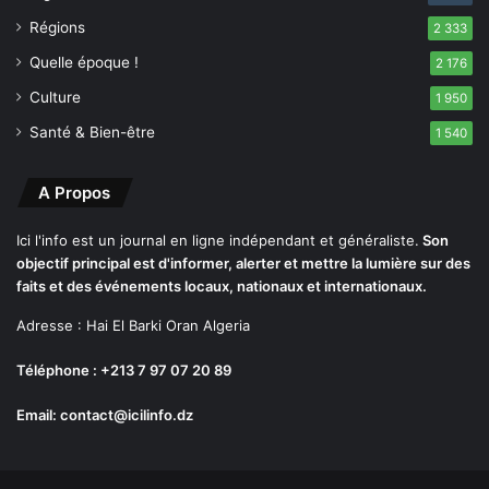
t
d
e
Régions
é
2 333
m
v
Quelle époque !
2 176
b
o
r
Culture
i
1 950
e
l
Santé & Bien-être
1 540
é
e
A Propos
Ici l'info est un journal en ligne indépendant et généraliste.
Son
objectif principal est d'informer, alerter et mettre la lumière sur des
faits et des événements locaux, nationaux et internationaux.
Adresse : Hai El Barki Oran Algeria
Téléphone : +213 7 97 07 20 89
Email: contact@icilinfo.dz