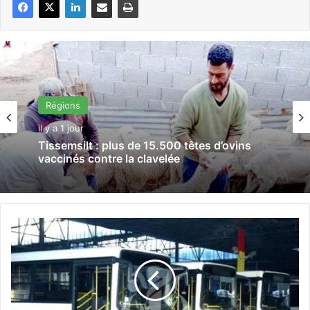
Régions
il y a 1 jour
Tissemsilt : plus de 15.500 têtes d’ovins
vaccinés contre la clavelée
A
l
g
e
r
/