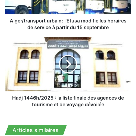
t
r
a
n
Alger/transport urbain: l'Etusa modifie les horaires
s
de service à partir du 15 septembre
p
o
H
r
a
t
d
u
j
r
1
b
4
a
4
i
6
n
h
:
/
Hadj 1446h/2025 : la liste finale des agences de
l
2
tourisme et de voyage dévoilée
'
0
E
2
t
5
u
:
Articles similaires
s
l