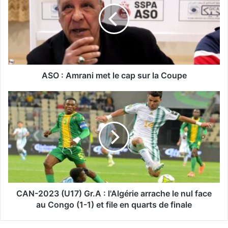
:
A
m
r
a
n
i
ASO : Amrani met le cap sur la Coupe
m
e
C
t
A
l
N
e
-
c
2
a
0
p
2
s
3
u
(
r
U
CAN-2023 (U17) Gr.A : l'Algérie arrache le nul face
l
1
au Congo (1-1) et file en quarts de finale
a
7
C
)