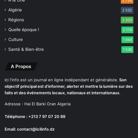
2 728
t
Algérie
2 532
f
i
Régions
2 333
l
Quelle époque !
2 176
e
e
Culture
1 944
n
Santé & Bien-être
1 536
q
u
a
A Propos
r
t
Ici l'info est un journal en ligne indépendant et généraliste.
Son
s
objectif principal est d'informer, alerter et mettre la lumière sur des
d
faits et des événements locaux, nationaux et internationaux.
e
f
Adresse : Hai El Barki Oran Algeria
i
Téléphone : +213 7 97 07 20 89
n
a
Email: contact@icilinfo.dz
l
e