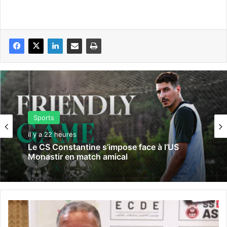
Sports
il y a 22 heures
Le CS Constantine s’impose face à l’US
Monastir en match amical
A
S
O