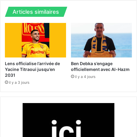
o
G
u
r
Articles similaires
p
.
e
A
:
l
'
A
l
g
Lens officialise l’arrivée de
Ben Debka s’engage
é
Yacine Titraoui jusqu’en
officiellement avec Al-Hazm
2031
r
il y a 4 jours
i
il y a 3 jours
e
a
r
r
a
c
h
e