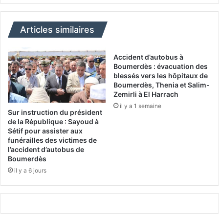
o
j
n
o
c
u
Articles similaires
r
r
é
n
Accident d’autobus à
d
é
Boumerdès : évacuation des
i
e
blessés vers les hôpitaux de
t
Boumerdès, Thenia et Salim-
d
:
Zemirli à El Harrach
e
S
il y a 1 semaine
s
C
Sur instruction du président
t
M
de la République : Sayoud à
i
Sétif pour assister aux
–
funérailles des victimes de
n
A
l’accident d’autobus de
é
S
Boumerdès
a
M
il y a 6 jours
u
O
x
d
p
o
è
m
l
i