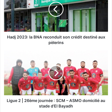
j
2
0
2
3
:
l
Hadj 2023: la BNA reconduit son crédit destiné aux
a
pèlerins
B
N
L
A
i
r
g
e
u
c
e
o
2
n
|
d
2
u
6
i
è
Ligue 2 | 26ème journée : SCM – ASMO domicilié au
t
m
stade d’El Bayadh
s
e