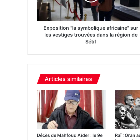
i
t
i
o
n
Exposition "la symbolique africaine" sur
"
les vestiges trouvées dans la région de
l
Sétif
a
s
y
m
b
Articles similaires
o
l
i
q
u
e
a
f
r
Décès de Mahfoud Aïder : le 9e
Raï : Oran a
i