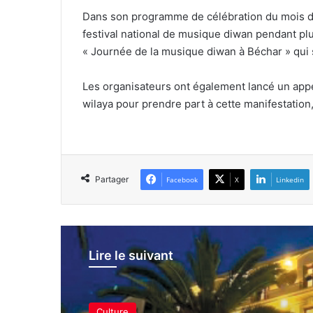
Dans son programme de célébration du mois du p
festival national de musique diwan pendant pl
« Journée de la musique diwan à Béchar » qui 
Les organisateurs ont également lancé un appe
wilaya pour prendre part à cette manifestation
Partager
Facebook
X
Linkedin
Lire le suivant