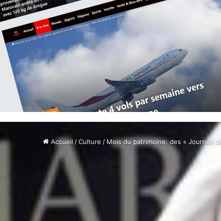
Accueil
/
Culture
/
Mois du patrimoine: des « Journée d