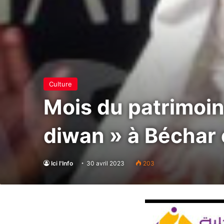
Culture
Mois du patrimoin
diwan » à Béchar 
Ici l'Info
30 avril 2023
203