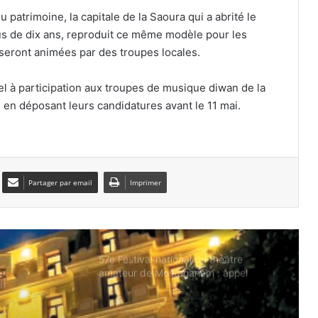
atrimoine, la capitale de la Saoura qui a abrité le
Le tajine en terre cuite, gardien des
us de dix ans, reproduit ce même modèle pour les
saveurs authentiques de la cuisine
algérienne
seront animées par des troupes locales.
Yennayer 2977 et Prix du Président
l à participation aux troupes de musique diwan de la
de la République de la littérature
, en déposant leurs candidatures avant le 11 mai.
amazighe : Tlemcen au cœur des
célébrations nationales
La bouqala : quand la poésie
murmurait les secrets du destin
Partager par email
Imprimer
57e Festival national du théâtre
amateur de Mostaganem : appel
exceptionnel à candidature
Tourisme : un programme de
sensibilisation pour les établissements
hôteliers sur l’importance de