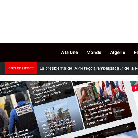
A la Une
Monde
Algérie
R
Infos en Direct:
Accès aux grades hospitalo-universitaires : le mini