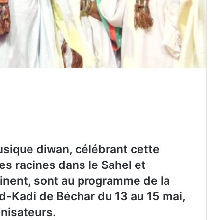
Tissemsilt commémore le 65e
sique diwan, célébrant cette
anniversaire de la mort au champ
es racines dans le Sahel et
d’honneur du héros Djilali Bounâama
inent, sont au programme de la
Oued Smar : le cinéma en plein air fait
-Kadi de Béchar du 13 au 15 mai,
son grand retour
anisateurs.