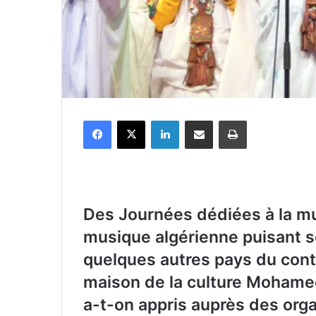
Facebook
X
Linkedin
Partager par email
Imprimer
Des Journées dédiées à la mu
musique algérienne puisant s
quelques autres pays du cont
maison de la culture Mohamed
a-t-on appris auprès des org