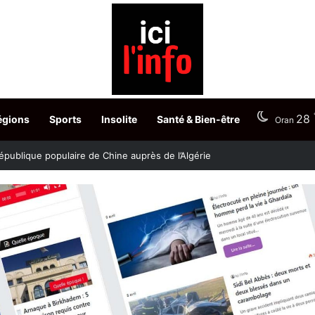
28
égions
Sports
Insolite
Santé & Bien-être
Oran
stère fixe les dates du choix des postes