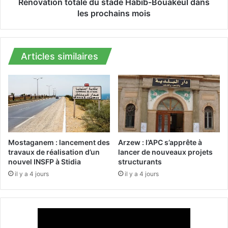
e
n
Rénovation totale du stade Habib-Bouakeul dans
7
t
les prochains mois
7
o
0
t
e
a
x
l
Articles similaires
p
e
l
d
o
u
i
s
t
t
a
a
t
d
i
e
Mostaganem : lancement des
Arzew : l’APC s’apprête à
o
H
travaux de réalisation d’un
lancer de nouveaux projets
n
nouvel INSFP à Stidia
structurants
a
s
b
il y a 4 jours
il y a 4 jours
a
i
g
b
r
-
i
B
c
o