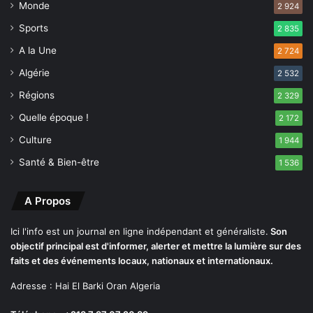
c
Monde
s
2 924
i
m
Sports
2 835
t
o
é
A la Une
i
2 724
s
Algérie
2 532
Régions
2 329
Quelle époque !
2 172
Culture
1 944
Santé & Bien-être
1 536
A Propos
Ici l'info est un journal en ligne indépendant et généraliste.
Son
objectif principal est d'informer, alerter et mettre la lumière sur des
faits et des événements locaux, nationaux et internationaux.
Adresse : Hai El Barki Oran Algeria