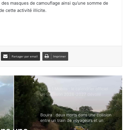
e, des masques de camouflage ainsi qu’une somme de
cette activité illicite.
Les Vertes dominent le Kenya et filent
en quarts de finale
Zineddine Belaïd s’engage
officiellement avec Al-Taawoun
Partager par email
Imprimer
Lens officialise l’arrivée de Yacine
Titraoui jusqu’en 2031
Ligue 1 Mobilis : le calendrier officiel
de la saison 2026-2027 dévoilé
Bouira : deux morts dans une collision
entre un train de voyageurs et un
véhicule