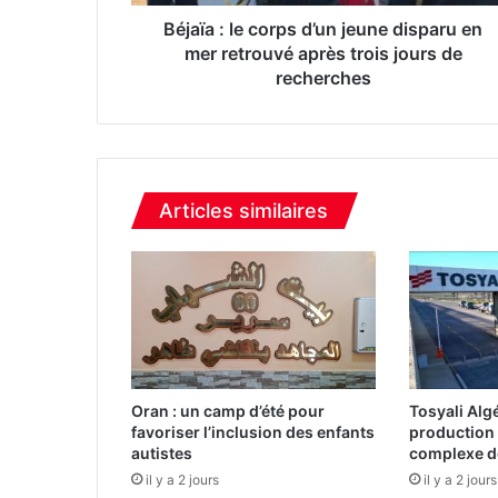
e
c
Béjaïa : le corps d’un jeune disparu en
o
mer retrouvé après trois jours de
r
recherches
p
s
d
’
u
Articles similaires
n
j
e
u
n
e
d
i
s
Oran : un camp d’été pour
Tosyali Algé
p
favoriser l’inclusion des enfants
production
a
autistes
complexe de
r
il y a 2 jours
il y a 2 jours
u