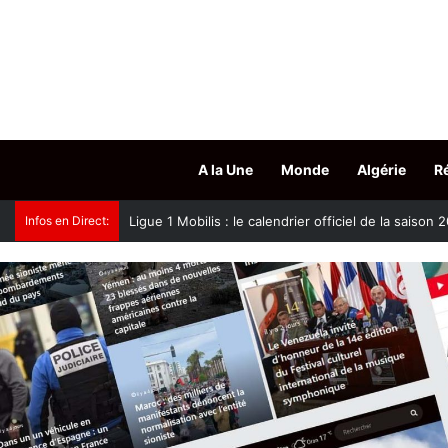
A la Une
Monde
Algérie
R
Infos en Direct:
Oued Smar : le cinéma en plein air fait son grand r