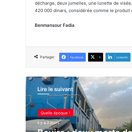
décharge, deux jumelles, une lunette de visé
420 000 dinars, considérée comme le produit de 
Benmansour Fadia
Partager
Facebook
X
Linkedin
Lire le suivant
Quelle époque !
il y a 2 jours