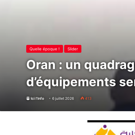
Quelle époque !
Slider
Oran : un quadragé
d’équipements sen
Ici l'Info
6 juillet 2026
413