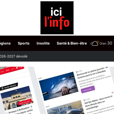
30
égions
Sports
Insolite
Santé & Bien-être
Oran
etour