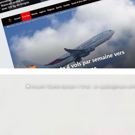
Accueil
/
Quelle époque !
/
Oran : un quadragénaire arrê