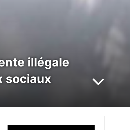
ente illégale
x sociaux