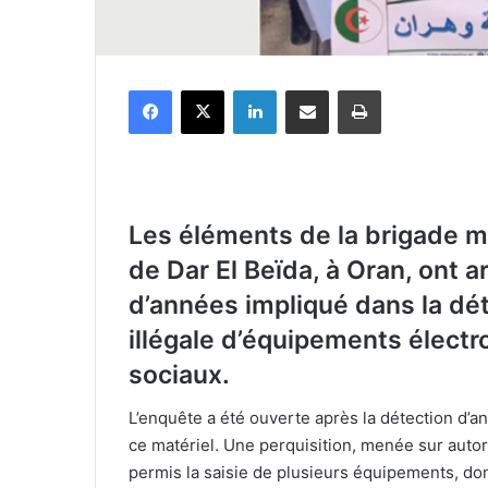
Facebook
X
Linkedin
Partager par email
Imprimer
Les éléments de la brigade mo
de Dar El Beïda, à Oran, ont
d’années impliqué dans la dét
illégale d’équipements électr
sociaux.
L’enquête a été ouverte après la détection d’
ce matériel. Une perquisition, menée sur autor
permis la saisie de plusieurs équipements, don