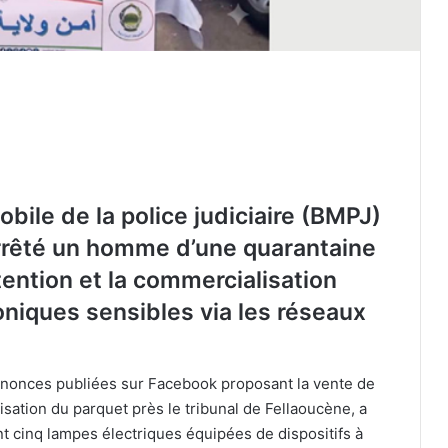
bile de la police judiciaire (BMPJ)
 arrêté un homme d’une quarantaine
ention et la commercialisation
La FAF officialise le départ de Vladimir
oniques sensibles via les réseaux
Petković
annonces publiées sur Facebook proposant la vente de
Petković bientôt sur le banc de
isation du parquet près le tribunal de Fellaoucène, a
l’Arabie saoudite ?
t cinq lampes électriques équipées de dispositifs à