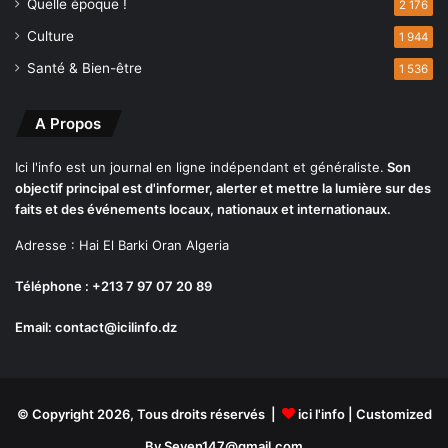
Quelle époque !
2 176
s
à
Culture
1 944
p
Santé & Bien-être
1 536
a
r
t
A Propos
i
c
Ici l'info est un journal en ligne indépendant et généraliste.
Son
i
objectif principal est d'informer, alerter et mettre la lumière sur des
p
faits et des événements locaux, nationaux et internationaux.
e
Adresse : Hai El Barki Oran Algeria
r
à
Téléphone : +213 7 97 07 20 89
l
'
Email: contact@icilinfo.dz
o
r
g
a
n
© Copyright 2026, Tous droits réservés |
ici l'info
| Customized
i
By Seven147@gmail.com