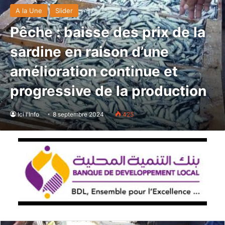
A la Une
Slider
Pêche : baisse des prix de la
sardine en raison d’une
amélioration continue et
progressive de la production
Ici l'Info
8 septembre 2024
425