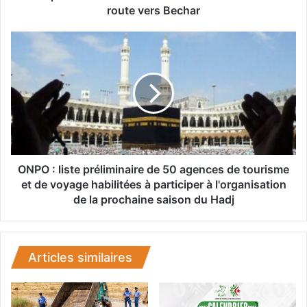
s
route vers Bechar
:
d
O
e
N
s
P
r
O
e
:
n
l
f
i
o
s
r
t
t
e
ONPO : liste préliminaire de 50 agences de tourisme
s
p
et de voyage habilitées à participer à l'organisation
d
r
de la prochaine saison du Hadj
e
é
l
l
a
i
P
m
Articles similaires
r
i
o
n
t
a