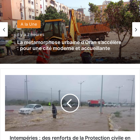
A la Une
il y a 7 heures
La métamorphose urbaine d’Oran s’accélère
: pour une cité moderne et accueillante
I
n
t
e
m
p
é
r
i
e
Intempéries : des renforts de la Protection civile en