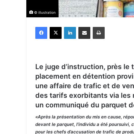
© illustration
Facebook
X
Linkedin
Partager par email
Imprimer
Le juge d’instruction, près le
placement en détention provi
une affaire de trafic et de v
des tarifs exorbitants via les
un communiqué du parquet de
«Après la présentation du mis en cause, répon
devant le parquet, l’individu a été poursuivi,
pour les chefs d’accusation de trafic de pro