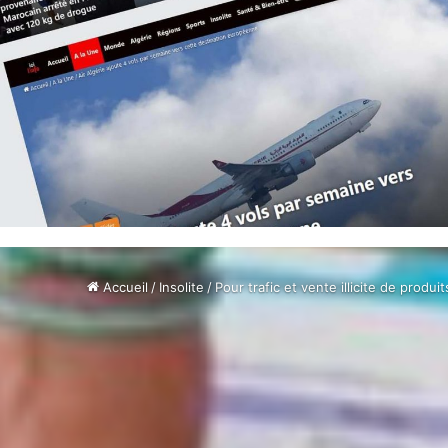
Accueil
/
Insolite
/
Pour trafic et vente illicite de prod