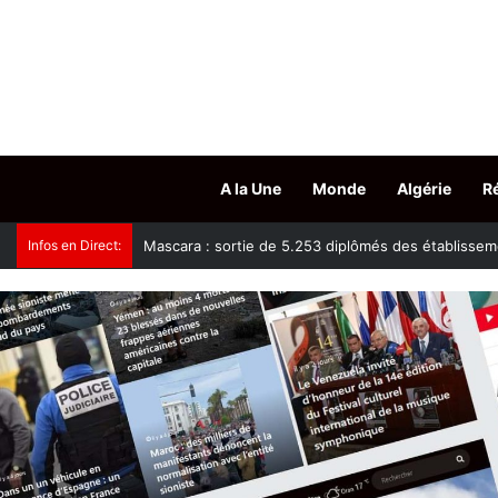
A la Une
Monde
Algérie
R
Infos en Direct:
Mascara : sortie de 5.253 diplômés des établisseme