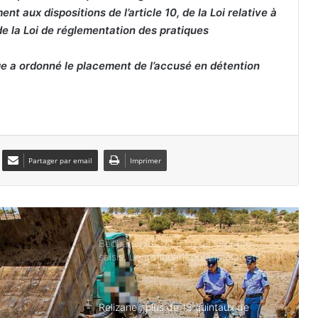
t aux dispositions de l’article 10, de la Loi relative à
arrêtés
 de la Loi de réglementation des pratiques
Sétif : quatre adolescents se noient
dans un bassin d’aquaculture
ge a ordonné le placement de l’accusé en détention
Bordj Bou Arréridj : trois morts dans
une violente collision entre une voiture
et un camion
Partager par email
Imprimer
Tébessa : un incendie ravage un bus
de transport de travailleurs, sans faire
de victimes
Béchar : plus de 6 kg de kif traité
saisis, un trafiquant présumé arrêté
Relizane : plus de 13 quintaux de