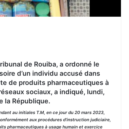
 tribunal de Rouiba, a ordonné le
soire d’un individu accusé dans
ente de produits pharmaceutiques à
 réseaux sociaux, a indiqué, lundi,
Fuite d’informations douanières : deux
 la République.
anciens agents condamnés à deux
ans de prison ferme
dant au initiales T.M, en ce jour du 20 mars 2023,
 conformément aux procédures d’instruction judiciaire,
Batna : 24 000 capsules de
duits pharmaceutiques à usage humain et exercice
Prégabaline saisies, deux trafiquants