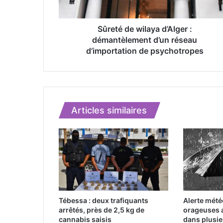
e
w
i
Sûreté de wilaya d’Alger :
l
démantèlement d’un réseau
a
d’importation de psychotropes
y
a
d
’
A
Articles similaires
l
g
e
r
:
d
é
m
a
Tébessa : deux trafiquants
Alerte météo
n
arrêtés, près de 2,5 kg de
orageuses 
t
cannabis saisis
dans plusie