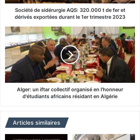
e
s
Société de sidérurgie AQS: 320.000 t de fer et
i
dérivés exportées durant le 1er trimestre 2023
d
é
A
r
l
u
g
r
e
g
r
i
:
e
u
A
n
Q
i
S
f
Alger: un iftar collectif organisé en l'honneur
:
t
d'étudiants africains résidant en Algérie
3
a
2
r
0
c
.
o
Articles similaires
0
l
0
l