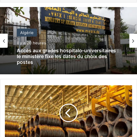
Algérie
il y a 20 heures
Accès aux grades hospitalo-universitaires :
le ministère fixe les dates du choix des
postes
S
o
c
i
é
t
é
d