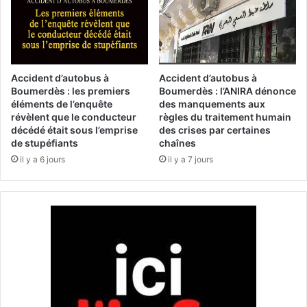
0
e
t
c
d
t
e
i
f
f
e
o
Accident d’autobus à
Accident d’autobus à
r
r
Boumerdès : les premiers
Boumerdès : l’ANIRA dénonce
e
éléments de l’enquête
des manquements aux
g
révèlent que le conducteur
règles du traitement humain
t
a
décédé était sous l’emprise
des crises par certaines
d
n
de stupéfiants
chaînes
é
i
il y a 6 jours
il y a 7 jours
r
s
i
é
v
e
é
n
s
l
e
'
x
h
p
o
o
n
r
n
t
e