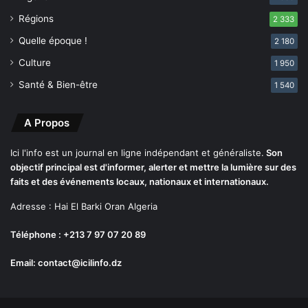
r
s
Régions
2 333
e
r
2
é
Quelle époque !
2 180
0
s
Culture
1 950
2
i
3
d
Santé & Bien-être
1 540
a
n
A Propos
t
e
n
Ici l'info est un journal en ligne indépendant et généraliste.
Son
A
objectif principal est d'informer, alerter et mettre la lumière sur des
l
faits et des événements locaux, nationaux et internationaux.
g
Adresse : Hai El Barki Oran Algeria
é
r
Téléphone : +213 7 97 07 20 89
i
e
Email: contact@icilinfo.dz