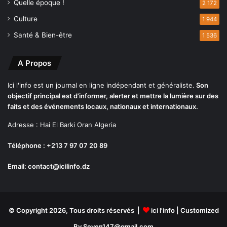
Quelle époque !
2 172
t
Culture
1 944
e
u
Santé & Bien-être
1 536
r
s
A Propos
Ici l'info est un journal en ligne indépendant et généraliste.
Son
objectif principal est d'informer, alerter et mettre la lumière sur des
faits et des événements locaux, nationaux et internationaux.
Adresse : Hai El Barki Oran Algeria
Téléphone : +213 7 97 07 20 89
Email: contact@icilinfo.dz
© Copyright 2026, Tous droits réservés |
ici l'info
| Customized
By Seven147@gmail.com