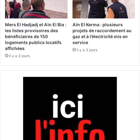
t
l
i
a
n
p
i
r
Mers El Hadjadj et Aïn El Bia :
Aïn El Kerma : plusieurs
e
e
les listes provisoires des
projets de raccordement au
n
bénéficiaires de 150
gaz et à l’électricité mis en
s
logements publics locatifs
service
s
s
affichées
a
e
il y a 3 jours
r
il y a 3 jours
n
r
a
ê
t
t
i
é
o
s
n
p
a
a
l
r
e
l
s
'
a
a
l
r
u