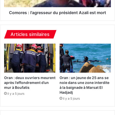
I
:
E
l
A
'
Comores : l'agresseur du président Azali est mort
O
a
R
g
A
r
N
e
Articles similaires
s
s
e
u
r
d
u
p
Oran : deux ouvriers meurent
Oran : un jeune de 25 ans se
r
après l’effondrement d’un
noie dans une zone interdite
mur à Boufatis
à la baignade à Marsat El
é
Hadjadj
s
il y a 5 jours
i
il y a 5 jours
d
e
n