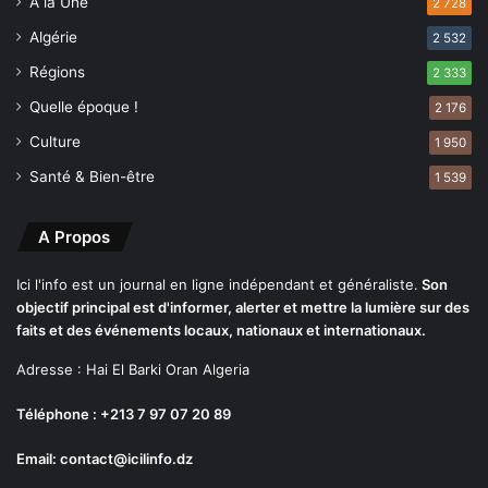
Q
A la Une
a
2 728
o
q
Algérie
2 532
d
u
s
e
Régions
2 333
s
Quelle époque !
2 176
Culture
1 950
Santé & Bien-être
1 539
A Propos
Ici l'info est un journal en ligne indépendant et généraliste.
Son
objectif principal est d'informer, alerter et mettre la lumière sur des
faits et des événements locaux, nationaux et internationaux.
Adresse : Hai El Barki Oran Algeria
Téléphone : +213 7 97 07 20 89
Email: contact@icilinfo.dz