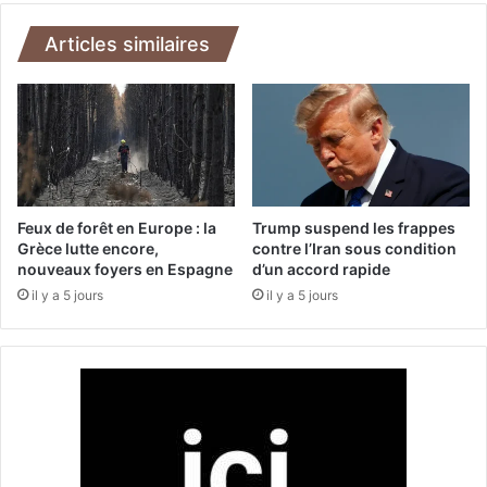
e
o
s
m
Articles similaires
t
m
a
e
t
s
i
a
o
r
n
m
s
é
e
s
Feux de forêt en Europe : la
Trump suspend les frappes
t
t
Grèce lutte encore,
contre l’Iran sous condition
1
nouveaux foyers en Espagne
d’un accord rapide
u
1
e
il y a 5 jours
il y a 5 jours
7
n
d
t
é
d
m
o
o
u
l
z
i
e
t
p