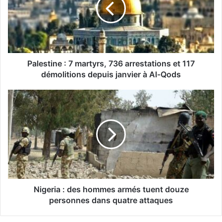
e
s
t
i
n
e
:
Palestine : 7 martyrs, 736 arrestations et 117
7
démolitions depuis janvier à Al-Qods
m
a
N
r
i
t
g
y
e
r
r
s
i
,
a
7
3
:
6
d
Nigeria : des hommes armés tuent douze
a
e
personnes dans quatre attaques
r
s
r
h