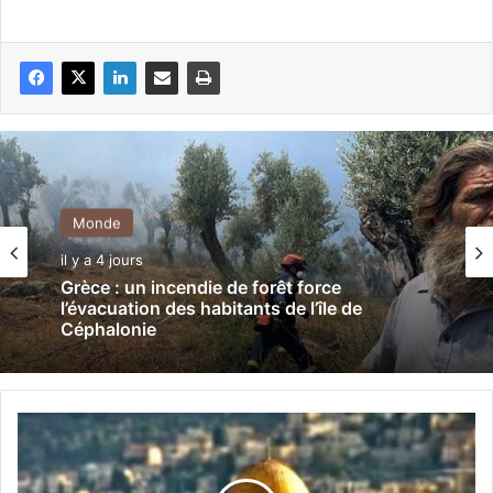
Monde
il y a 4 jours
Grèce : un incendie de forêt force
l’évacuation des habitants de l’île de
Céphalonie
P
a
l