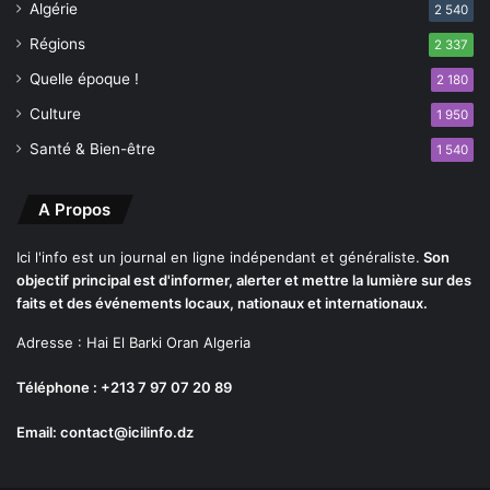
Algérie
2 540
e
Régions
,
2 337
s
Quelle époque !
2 180
e
Culture
l
1 950
o
Santé & Bien-être
1 540
n
u
n
A Propos
m
a
Ici l'info est un journal en ligne indépendant et généraliste.
Son
r
objectif principal est d'informer, alerter et mettre la lumière sur des
i
faits et des événements locaux, nationaux et internationaux.
n
Adresse : Hai El Barki Oran Algeria
Téléphone : +213 7 97 07 20 89
Email: contact@icilinfo.dz