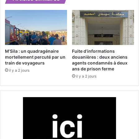
b
f
i
r
l
a
a
g
n
e
s
d
'
u
a
s
M’Sila : un quadragénaire
Fuite d’informations
l
u
mortellement percuté par un
douanières : deux anciens
o
train de voyageurs
agents condamnés à deux
p
ans de prison ferme
u
e
il y a 2 jours
r
r
il y a 2 jours
d
y
i
a
t
c
à
h
6
t
6
e
m
n
o
S
r
i