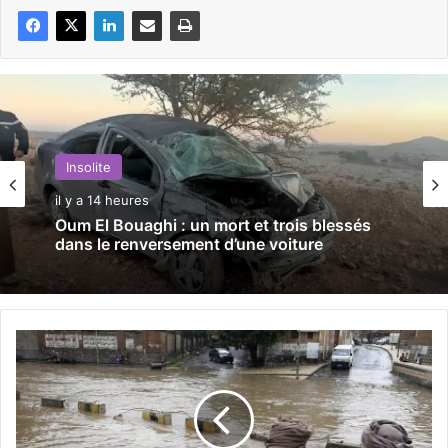
Insolite
il y a 14 heures
Oum El Bouaghi : un mort et trois blessés
dans le renversement d’une voiture
Y
é
m
e
n
/