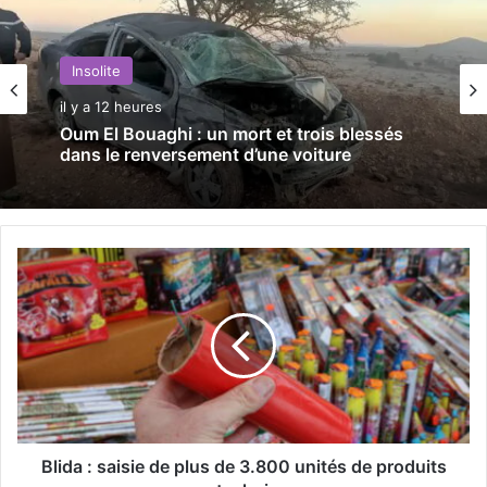
Insolite
il y a 12 heures
Oum El Bouaghi : un mort et trois blessés
dans le renversement d’une voiture
B
l
i
d
a
:
s
a
i
s
Blida : saisie de plus de 3.800 unités de produits