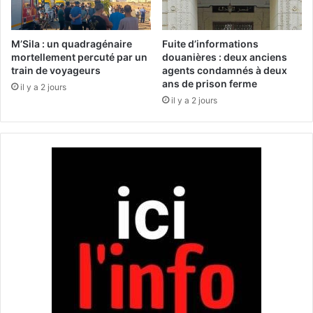
e
i
p
r
r
c
M’Sila : un quadragénaire
Fuite d’informations
o
u
mortellement percuté par un
douanières : deux anciens
d
train de voyageurs
agents condamnés à deux
l
ans de prison ferme
u
a
il y a 2 jours
i
t
il y a 2 jours
t
i
s
o
p
n
y
s
r
p
o
é
t
c
e
i
c
a
h
l
n
d
i
u
q
r
u
a