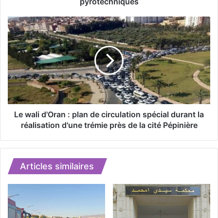
i
pyrotechniques
e
d
L
e
e
p
w
l
a
u
l
s
i
d
d
e
'
3
O
.
r
Le wali d'Oran : plan de circulation spécial durant la
8
a
réalisation d'une trémie près de la cité Pépinière
0
n
0
:
u
p
n
l
Articles similaires
i
a
t
n
é
d
s
e
d
c