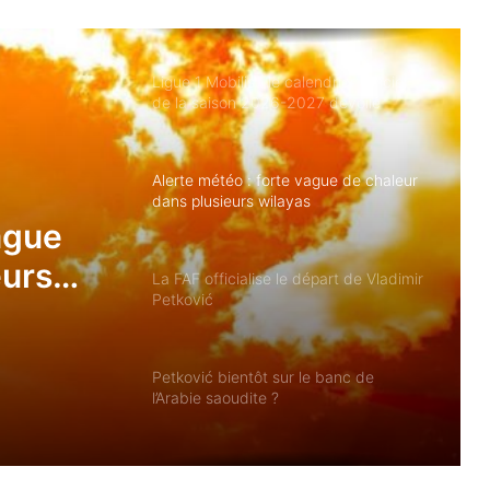
dans son nouveau complexe de
laminage à froid
Ligue 1 Mobilis : le calendrier officiel
de la saison 2026-2027 dévoilé
Alerte météo : forte vague de chaleur
dans plusieurs wilayas
ague
eurs
La FAF officialise le départ de Vladimir
Petković
Petković bientôt sur le banc de
l’Arabie saoudite ?
Les Vertes dominent le Kenya et filent