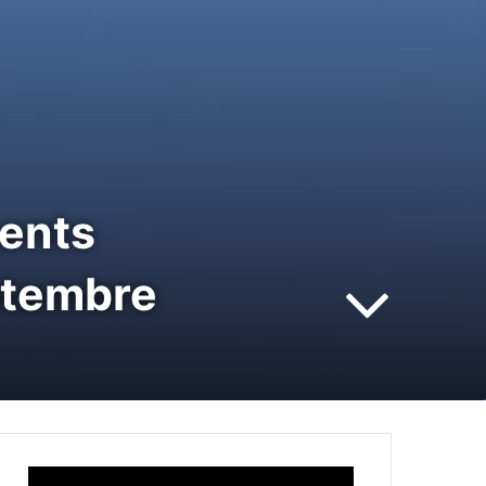
ments
ptembre