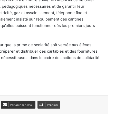
pédagogiques nécessaires et de garantir leur
tricité, gaz et assainissement, téléphone fixe et
Zineddine Belaïd s’engage
 également insisté sur l’équipement des cantines
officiellement avec Al-Taawoun
qu’elles puissent fonctionner dès les premiers jours
Lens officialise l’arrivée de Yacine
r que la prime de scolarité soit versée aux élèves
Titraoui jusqu’en 2031
 préparer et distribuer des cartables et des fournitures
s nécessiteuses, dans le cadre des actions de solidarité
Pour faux et usage de faux : deux
employés de la commune d’Oran
écroués
Oran : un camp d’été pour favoriser
l’inclusion des enfants autistes
Partager par email
Imprimer
Tosyali Algérie lance la production