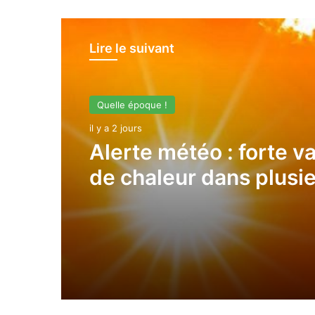
Lire le suivant
Quelle époque !
il y a 2 jours
Alerte météo : forte v
de chaleur dans plusi
wilayas