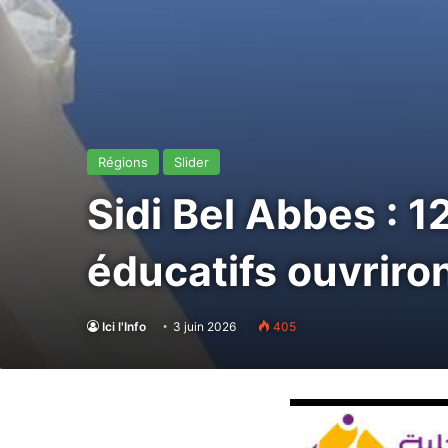
Régions
Slider
Sidi Bel Abbes : 
éducatifs ouvriro
Ici l'Info
3 juin 2026
405