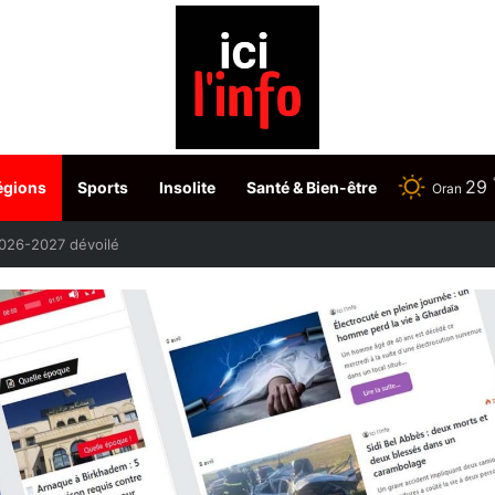
29
égions
Sports
Insolite
Santé & Bien-être
Oran
etour