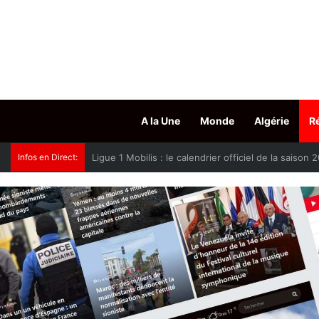
A la Une
Monde
Algérie
R
Infos en Direct:
Oued Smar : le cinéma en plein air fait son grand r