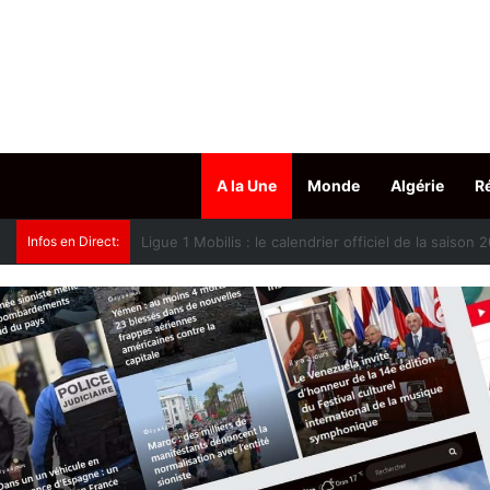
A la Une
Monde
Algérie
R
Infos en Direct:
Oued Smar : le cinéma en plein air fait son grand r