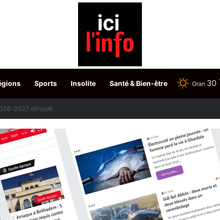
30
égions
Sports
Insolite
Santé & Bien-être
Oran
etour