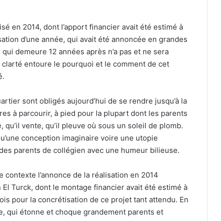
lisé en 2014, dont l’apport financier avait été estimé à
isation d’une année, qui avait été annoncée en grandes
é qui demeure 12 années après n’a pas et ne sera
clarté entoure le pourquoi et le comment de cet
é.
uartier sont obligés aujourd’hui de se rendre jusqu’à la
es à parcourir, à pied pour la plupart dont les parents
 qu’il vente, qu’il pleuve où sous un soleil de plomb.
qu’une conception imaginaire voire une utopie
des parents de collégien avec une humeur bilieuse.
 contexte l’annonce de la réalisation en 2014
 El Turck, dont le montage financier avait été estimé à
is pour la concrétisation de ce projet tant attendu. En
e, qui étonne et choque grandement parents et
Ain El Türck : quand le désordre règne