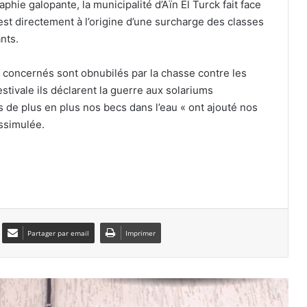
ie galopante, la municipalité d’Aïn El Turck fait face
en maitre
 est directement à l’origine d’une surcharge des classes
nts.
400 cas reçus chaque jour pour
intoxications, coups de soleil et AVC :
s concernés sont obnubilés par la chasse contre les
le personnel du service des urgences
stivale ils déclarent la guerre aux solariums
de l’EHU d’Oran ne chôme pas !
de plus en plus nos becs dans l’eau « ont ajouté nos
Pour graves manquements en matière
issimulée.
de propreté et de salubrité publique :
le wali d’Oran met fin aux fonctions de
plusieurs responsables
Mascara : les travaux de rénovation
de la pelouse du stade de Sig
avancent à un rythme soutenu
Partager par email
Imprimer
Sidi Bel Abbès : les travaux de
réhabilitation des cités universitaires
se poursuivent
Mers El Hadjadj et Aïn El Bia : les listes