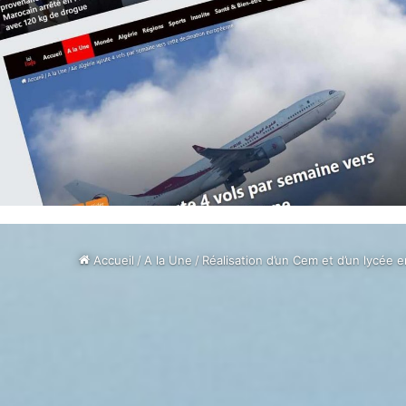
Accueil
/
A la Une
/
Réalisation d’un Cem et d’un lycée e