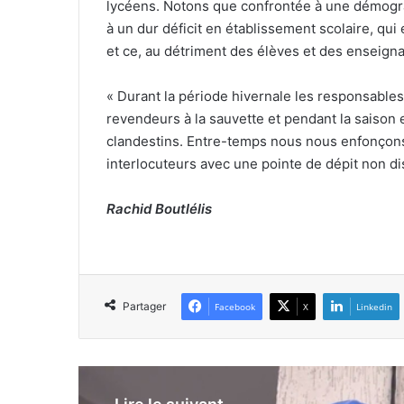
lycéens. Notons que confrontée à une démograph
à un dur déficit en établissement scolaire, qui
et ce, au détriment des élèves et des enseigna
« Durant la période hivernale les responsable
revendeurs à la sauvette et pendant la saison e
clandestins. Entre-temps nous nous enfonçons 
interlocuteurs avec une pointe de dépit non d
Rachid Boutlélis
Partager
Facebook
X
Linkedin