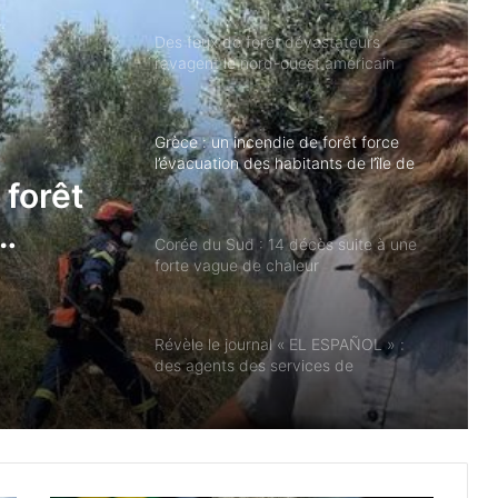
Grèce : un incendie de forêt force
l’évacuation des habitants de l’île de
Céphalonie
Corée du Sud : 14 décès suite à une
forte vague de chaleur
 forêt
Révèle le journal « EL ESPAÑOL » :
ès
des agents des services de
renseignements marocains parmi les
e de
milliers de migrants illégaux à Ceuta,
selon la Garde civile
Détenus palestiniens : famine et
négligence médicale à la prison
sioniste de Megiddo
Présidence turque : les récentes
attaques de l’armée sioniste à Ghaza