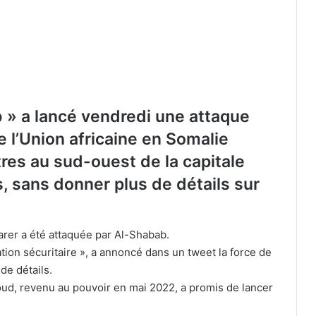
b » a lancé vendredi une attaque
e l’Union africaine en Somalie
tres au sud-ouest de la capitale
, sans donner plus de détails sur
arer a été attaquée par Al-Shabab.
tion sécuritaire », a annoncé dans un tweet la force de
de détails.
d, revenu au pouvoir en mai 2022, a promis de lancer
Présidence turque : les récentes
attaques de l’armée sioniste à Ghaza