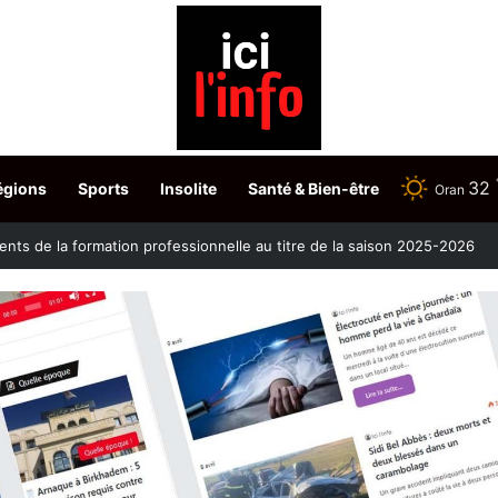
32
égions
Sports
Insolite
Santé & Bien-être
Oran
ontre la clavelée