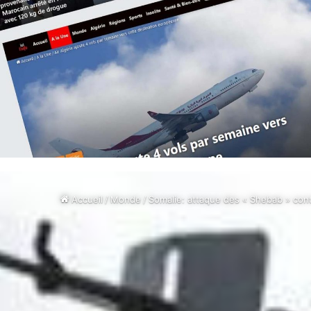
Accueil
/
Monde
/
Somalie: attaque des « Shebab » contr