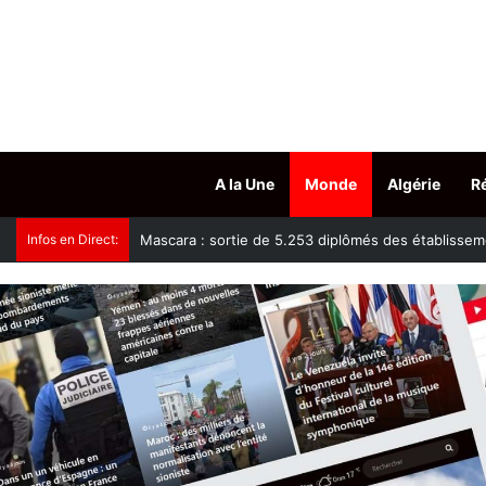
A la Une
Monde
Algérie
R
Infos en Direct:
Tissemsilt : plus de 15.500 têtes d’ovins vaccinés c