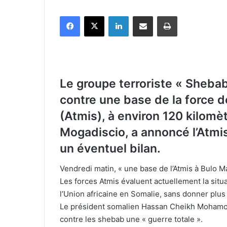
Facebook
X
Linkedin
Partager par email
Imprimer
Le groupe terroriste « Sheba
contre une base de la force d
(Atmis), à environ 120 kilomè
Mogadiscio, a annoncé l’Atmis
un éventuel bilan.
Vendredi matin, « une base de l’Atmis à Bulo M
Les forces Atmis évaluent actuellement la situa
l’Union africaine en Somalie, sans donner plus 
Le président somalien Hassan Cheikh Mohamou
contre les shebab une « guerre totale ».