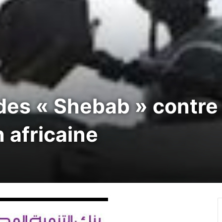
des « Shebab » contre
n africaine