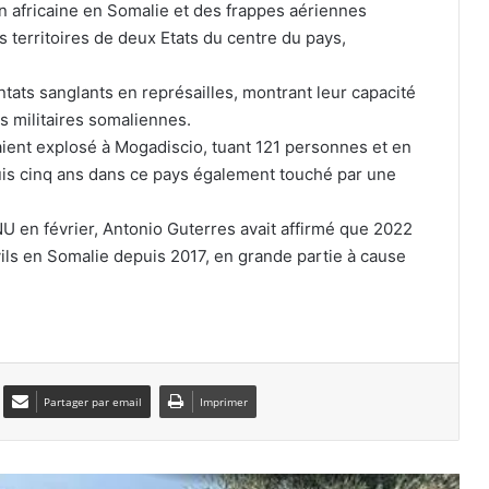
sabotent les efforts de paix
on africaine en Somalie et des frappes aériennes
 territoires de deux Etats du centre du pays,
Chine : 4 morts et 2 blessés dans un
incendie d’immeuble au centre du
tats sanglants en représailles, montrant leur capacité
pays
ns militaires somaliennes.
ient explosé à Mogadiscio, tuant 121 personnes et en
Au moins 72 migrants marocains sont
puis cinq ans dans ce pays également touché par une
morts en essayant de gagner l’enclave
de Ceuta
U en février, Antonio Guterres avait affirmé que 2022
ivils en Somalie depuis 2017, en grande partie à cause
Royaume-Uni : hausse des
inquiétudes liées à l’utilisation de
l’intelligence artificielle
Le Maroc utilise la carte de la
migration illégale pour faire pression
sur l’Espagne
Partager par email
Imprimer
Des feux de forêt dévastateurs
ravagent le nord-ouest américain