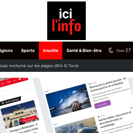
27
égions
Sports
Insolite
Santé & Bien-être
Oran
une cité moderne et accueillante