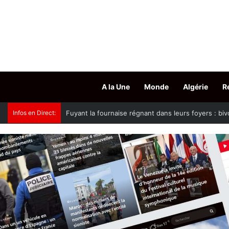
A la Une
Monde
Algérie
R
Infos en Direct:
La métamorphose urbaine d’Oran s’accélère : pour 