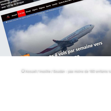
Accueil
/
Insolite
/
Soudan : pas moins de 190 enfants tu