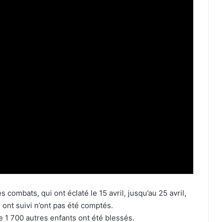
 combats, qui ont éclaté le 15 avril, jusqu’au 25 avril,
i ont suivi n’ont pas été comptés.
e 1 700 autres enfants ont été blessés.