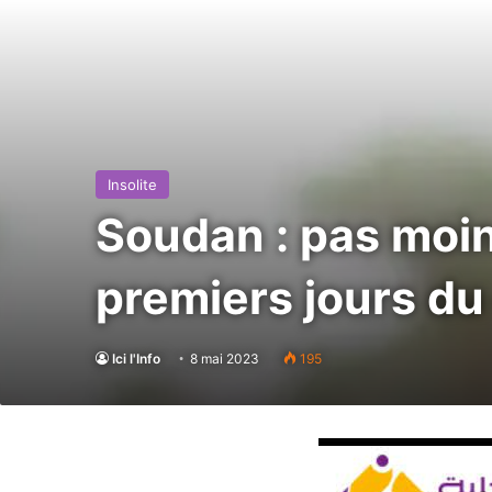
Insolite
Soudan : pas moin
premiers jours du 
Ici l'Info
8 mai 2023
195