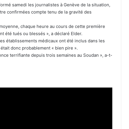
formé samedi les journalistes à Genève de la situation,
être confirmées compte tenu de la gravité des
 moyenne, chaque heure au cours de cette première
t été tués ou blessés », a déclaré Elder.
des établissements médicaux ont été inclus dans les
té était donc probablement « bien pire ».
nce terrifiante depuis trois semaines au Soudan », a-t-
Fuite d’informations douanières : deux
anciens agents condamnés à deux
ans de prison ferme