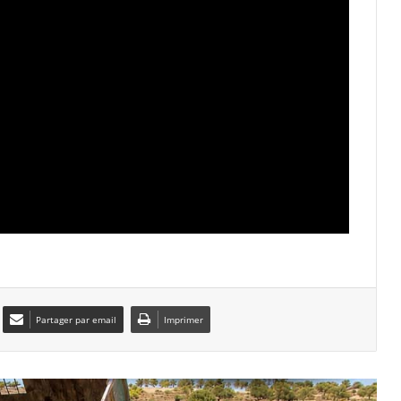
Batna : 24 000 capsules de
Prégabaline saisies, deux trafiquants
arrêtés
Sétif : quatre adolescents se noient
dans un bassin d’aquaculture
Bordj Bou Arréridj : trois morts dans
une violente collision entre une voiture
et un camion
Tébessa : un incendie ravage un bus
de transport de travailleurs, sans faire
de victimes
Partager par email
Imprimer
Béchar : plus de 6 kg de kif traité
saisis, un trafiquant présumé arrêté