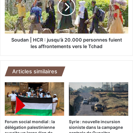
n
d
s
a
d
n
e
|
s
H
a
C
f
R
Soudan | HCR : jusqu'à 20.000 personnes fuient
f
:
les affrontements vers le Tchad
r
j
o
u
n
s
t
q
Articles similaires
e
u
m
'
e
à
n
2
t
0
s
.
e
0
n
0
Forum social mondial : la
Syrie : nouvelle incursion
t
0
délégation palestinienne
sioniste dans la campagne
r
suscite un large élan de
centrale de Quneitra
p