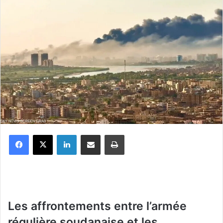
Facebook
X
Linkedin
Partager par email
Imprimer
Les affrontements entre l’armée
régulière soudanaise et les