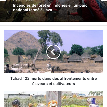
Incendies de forêt en Indonésie : un parc
national fermé à Java
T
c
h
a
d
:
2
2
m
o
Tchad : 22 morts dans des affrontements entre
r
éleveurs et cultivateurs
t
s
S
d
o
a
u