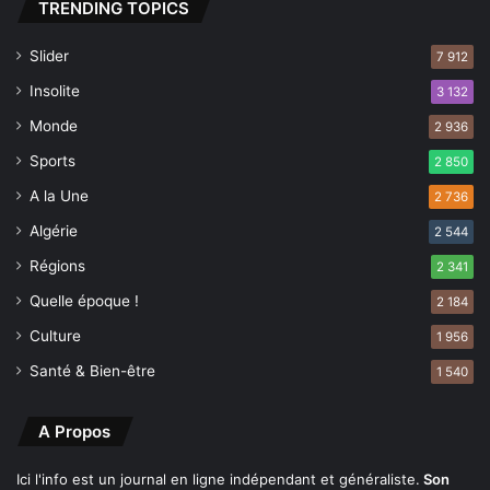
TRENDING TOPICS
Slider
7 912
Insolite
3 132
Monde
2 936
Sports
2 850
A la Une
2 736
Algérie
2 544
Régions
2 341
Quelle époque !
2 184
Culture
1 956
Santé & Bien-être
1 540
A Propos
Ici l'info est un journal en ligne indépendant et généraliste.
Son