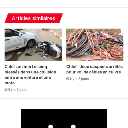
u
s
n
a
e
i
Articles similaires
o
s
p
i
é
e
r
d
a
e
t
p
i
l
o
u
Chlef : un mort et cinq
Chlef : deux suspects arrêtés
n
s
blessés dans une collision
pour vol de câbles en cuivre
d
entre une voiture et une
d
il y a 6 jours
moto
’
e
é
1
il y a 6 jours
m
0
i
.
g
0
r
0
a
0
t
c