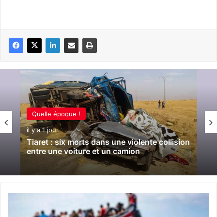
Quelle époque !
il y a 1 jour
Tiaret : six morts dans une violente collision
entre une voiture et un camion
M
o