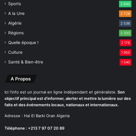
E
Sports
2 840
l
A la Une
2 728
K
h
Algérie
2 536
r
Régions
o
2 333
u
Quelle époque !
2 176
b
Culture
1 950
Santé & Bien-être
1 540
A Propos
Ici l'info est un journal en ligne indépendant et généraliste.
Son
objectif principal est d'informer, alerter et mettre la lumière sur des
faits et des événements locaux, nationaux et internationaux.
Adresse : Hai El Barki Oran Algeria
Téléphone : +213 7 97 07 20 89