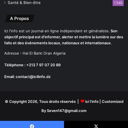
Santé & Bien-être
1 540
z
o
u
A Propos
t
à
Ici l'info est un journal en ligne indépendant et généraliste.
Son
D
objectif principal est d'informer, alerter et mettre la lumière sur des
j
faits et des événements locaux, nationaux et internationaux.
e
b
Adresse : Hai El Barki Oran Algeria
a
Téléphone : +213 7 97 07 20 89
l
O
Email: contact@icilinfo.dz
u
a
h
c
h
© Copyright 2026, Tous droits réservés |
ici l'info
| Customized
By Seven147@gmail.com