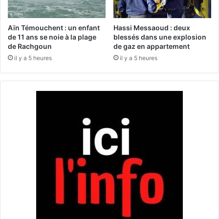
d
n
e
h
l
o
Aïn Témouchent : un enfant
Hassi Messaoud : deux
o
m
de 11 ans se noie à la plage
blessés dans une explosion
n
de Rachgoun
de gaz en appartement
m
g
e
il y a 5 heures
il y a 5 heures
s
d
’
a
é
n
c
s
h
l
o
'
u
e
e
x
s
p
u
l
r
o
l
s
a
i
p
o
l
n