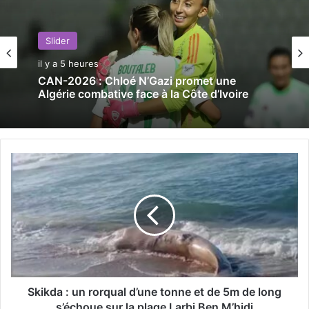
Slider
il y a 5 heures
CAN-2026 : Chloé N’Gazi promet une
Algérie combative face à la Côte d’Ivoire
S
k
i
k
d
a
:
u
n
r
Skikda : un rorqual d’une tonne et de 5m de long
o
s’échoue sur la plage Larbi Ben M’hidi