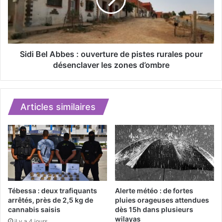
p
B
r
e
i
l
s
A
o
b
n
b
Sidi Bel Abbes : ouverture de pistes rurales pour
f
e
désenclaver les zones d’ombre
e
s
r
:
m
o
e
u
Articles similaires
c
v
o
e
n
r
t
t
r
u
e
r
d
e
e
d
Tébessa : deux trafiquants
Alerte météo : de fortes
u
e
arrêtés, près de 2,5 kg de
pluies orageuses attendues
x
cannabis saisis
dès 15h dans plusieurs
p
wilayas
i
i
il y a 4 jours