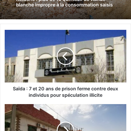
blanche impropre à la consommation saisis
S
a
ï
d
a
:
7
e
t
2
Saïda : 7 et 20 ans de prison ferme contre deux
0
individus pour spéculation illicite
a
n
S
s
i
d
d
e
i