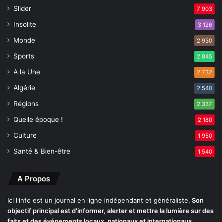
Slider
7 903
o
u
Insolite
3 126
e
Monde
2 930
s
t
Sports
2 845
d
A la Une
2 732
u
p
Algérie
2 540
a
Régions
y
2 337
s
Quelle époque !
2 180
Culture
1 950
Santé & Bien-être
1 540
A Propos
Ici l'info est un journal en ligne indépendant et généraliste.
Son
objectif principal est d'informer, alerter et mettre la lumière sur des
faits et des événements locaux, nationaux et internationaux.