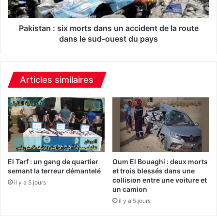
s
n
d
:
a
s
Pakistan : six morts dans un accident de la route
n
i
dans le sud-ouest du pays
s
x
u
m
n
o
a
r
Articles similaires
c
t
c
s
i
d
d
a
e
n
n
s
t
u
d
n
El Tarf : un gang de quartier
Oum El Bouaghi : deux morts
e
a
semant la terreur démantelé
et trois blessés dans une
l
collision entre une voiture et
c
il y a 5 jours
un camion
a
c
c
i
il y a 5 jours
i
d