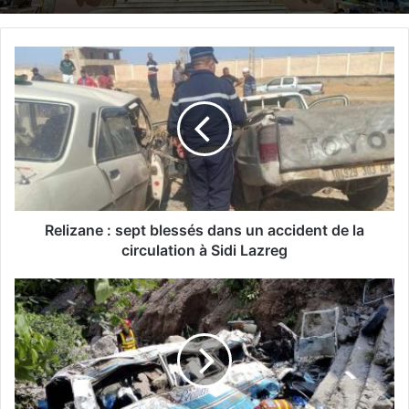
R
e
l
i
z
a
n
e
:
s
Relizane : sept blessés dans un accident de la
e
circulation à Sidi Lazreg
p
t
P
b
a
l
k
e
i
s
s
s
t
é
a