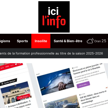
25
égions
Sports
Insolite
Santé & Bien-être
Oran
ontre la clavelée