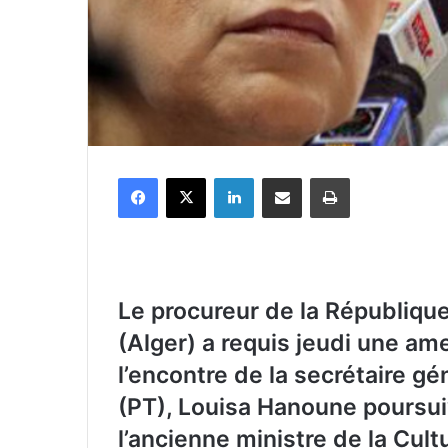
Facebook
X
Linkedin
Partager par email
Imprimer
Le procureur de la République
(Alger) a requis jeudi une a
l’encontre de la secrétaire gé
(PT), Louisa Hanoune poursui
l’ancienne ministre de la Cult