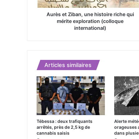
Z
i
b
Aurès et Ziban, une histoire riche qui
a
mérite exploration (colloque
n
international)
,
u
n
e
h
Articles similaires
i
s
t
o
i
r
e
r
i
Tébessa : deux trafiquants
Alerte météo
c
arrêtés, près de 2,5 kg de
orageuses 
h
cannabis saisis
dans plusie
e