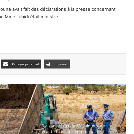
oune avait fait des déclarations à la presse concernant
où Mme Labidi était ministre.
Bordj Bou Arréridj : trois morts dans
une violente collision entre une voiture
et un camion
.
Tébessa : un incendie ravage un bus
de transport de travailleurs, sans faire
de victimes
Partager par email
Imprimer
Béchar : plus de 6 kg de kif traité
saisis, un trafiquant présumé arrêté
Relizane : plus de 13 quintaux de
viande blanche impropre à la
consommation saisis
Chlef : un enfant de 9 ans se noie sur
une plage de Taougrit