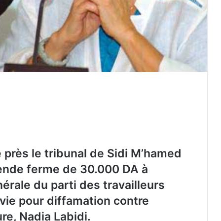
Fuite d’informations douanières : deux
anciens agents condamnés à deux
ans de prison ferme
 près le tribunal de Sidi M’hamed
Batna : 24 000 capsules de
mende ferme de 30.000 DA à
Prégabaline saisies, deux trafiquants
arrêtés
nérale du parti des travailleurs
vie pour diffamation contre
Sétif : quatre adolescents se noient
ure, Nadia Labidi.
dans un bassin d’aquaculture