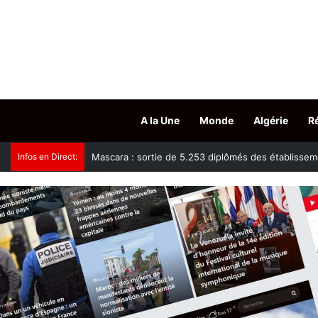
A la Une
Monde
Algérie
R
Infos en Direct:
Tissemsilt : plus de 15.500 têtes d’ovins vaccinés c